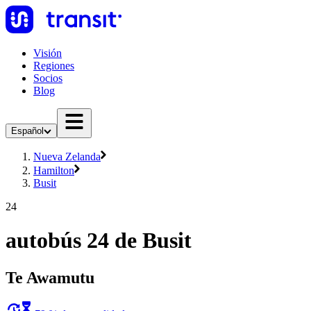
Visión
Regiones
Socios
Blog
Español
Nueva Zelanda
Hamilton
Busit
24
autobús 24 de Busit
Te Awamutu