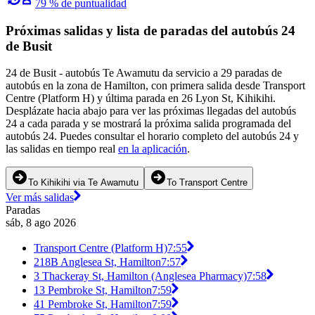
79 % de puntualidad
Próximas salidas y lista de paradas del autobús 24
de Busit
24 de Busit - autobús Te Awamutu da servicio a 29 paradas de
autobús en la zona de Hamilton, con primera salida desde Transport
Centre (Platform H) y última parada en 26 Lyon St, Kihikihi.
Desplázate hacia abajo para ver las próximas llegadas del autobús
24 a cada parada y se mostrará la próxima salida programada del
autobús 24. Puedes consultar el horario completo del autobús 24 y
las salidas en tiempo real
en la aplicación
.
To Kihikihi via Te Awamutu
To Transport Centre
Ver más salidas
Paradas
sáb, 8 ago 2026
Transport Centre (Platform H)
7:55
218B Anglesea St, Hamilton
7:57
3 Thackeray St, Hamilton (Anglesea Pharmacy)
7:58
13 Pembroke St, Hamilton
7:59
41 Pembroke St, Hamilton
7:59