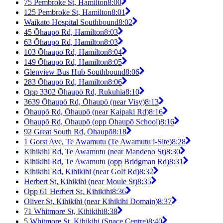
75 Pembroke St, Hamilton
8:00
125 Pembroke St, Hamilton
8:01
Waikato Hospital Southbound
8:02
45 Ōhaupō Rd, Hamilton
8:03
63 Ōhaupō Rd, Hamilton
8:03
103 Ōhaupō Rd, Hamilton
8:04
149 Ōhaupō Rd, Hamilton
8:05
Glenview Bus Hub Southbound
8:06
283 Ōhaupō Rd, Hamilton
8:06
Opp 3302 Ōhaupō Rd, Rukuhia
8:10
3639 Ōhaupō Rd, Ōhaupō (near Visy)
8:13
Ōhaupō Rd, Ōhaupō (near Kaipaki Rd)
8:16
Ōhaupō Rd, Ōhaupō (opp Ōhaupō School)
8:16
92 Great South Rd, Ōhaupō
8:18
1 Gorst Ave, Te Awamutu (Te Awamutu i-Site)
8:28
Kihikihi Rd, Te Awamutu (near Mandeno St)
8:30
Kihikihi Rd, Te Awamutu (opp Bridgman Rd)
8:31
Kihikihi Rd, Kihikihi (near Golf Rd)
8:32
Herbert St, Kihikihi (near Moule St)
8:35
Opp 61 Herbert St, Kihikihi
8:36
Oliver St, Kihikihi (near Kihikihi Domain)
8:37
71 Whitmore St, Kihikihi
8:38
5 Whitmore St, Kihikihi (Space Centre)
8:40