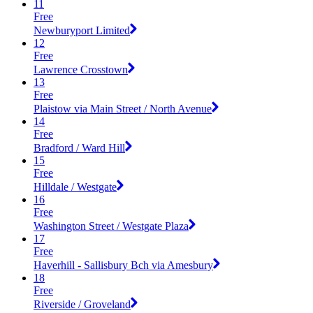
11
Free
Newburyport Limited
12
Free
Lawrence Crosstown
13
Free
Plaistow via Main Street / North Avenue
14
Free
Bradford / Ward Hill
15
Free
Hilldale / Westgate
16
Free
Washington Street / Westgate Plaza
17
Free
Haverhill - Sallisbury Bch via Amesbury
18
Free
Riverside / Groveland