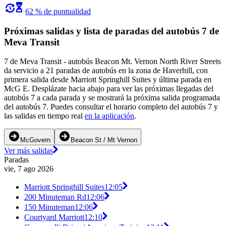
62 % de puntualidad
Próximas salidas y lista de paradas del autobús 7 de
Meva Transit
7 de Meva Transit - autobús Beacon Mt. Vernon North River Streets
da servicio a 21 paradas de autobús en la zona de Haverhill, con
primera salida desde Marriott Springhill Suites y última parada en
McG E. Desplázate hacia abajo para ver las próximas llegadas del
autobús 7 a cada parada y se mostrará la próxima salida programada
del autobús 7. Puedes consultar el horario completo del autobús 7 y
las salidas en tiempo real
en la aplicación
.
McGovern
Beacon St / Mt Vernon
Ver más salidas
Paradas
vie, 7 ago 2026
Marriott Springhill Suites
12:05
200 Minuteman Rd
12:06
150 Minuteman
12:06
Courtyard Marriott
12:10