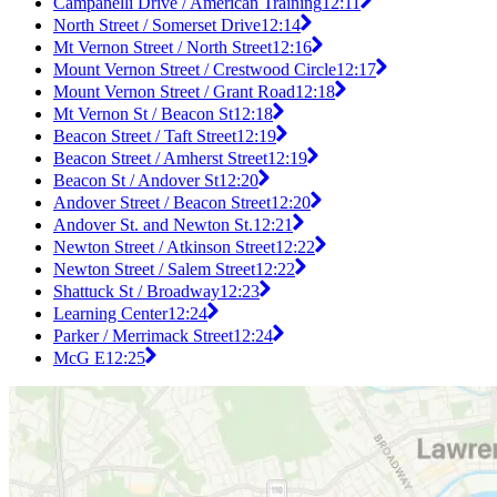
Campanelli Drive / American Training
12:11
North Street / Somerset Drive
12:14
Mt Vernon Street / North Street
12:16
Mount Vernon Street / Crestwood Circle
12:17
Mount Vernon Street / Grant Road
12:18
Mt Vernon St / Beacon St
12:18
Beacon Street / Taft Street
12:19
Beacon Street / Amherst Street
12:19
Beacon St / Andover St
12:20
Andover Street / Beacon Street
12:20
Andover St. and Newton St.
12:21
Newton Street / Atkinson Street
12:22
Newton Street / Salem Street
12:22
Shattuck St / Broadway
12:23
Learning Center
12:24
Parker / Merrimack Street
12:24
McG E
12:25