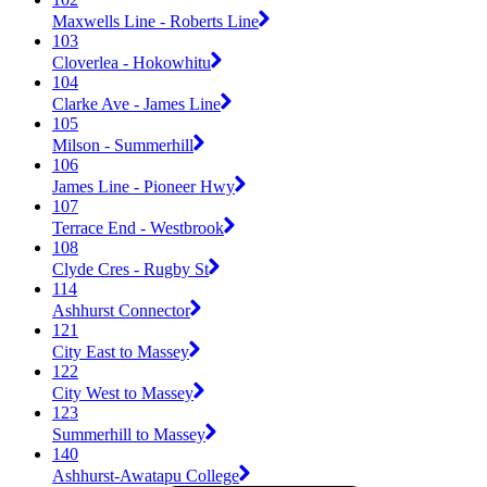
Maxwells Line - Roberts Line
103
Cloverlea - Hokowhitu
104
Clarke Ave - James Line
105
Milson - Summerhill
106
James Line - Pioneer Hwy
107
Terrace End - Westbrook
108
Clyde Cres - Rugby St
114
Ashhurst Connector
121
City East to Massey
122
City West to Massey
123
Summerhill to Massey
140
Ashhurst-Awatapu College