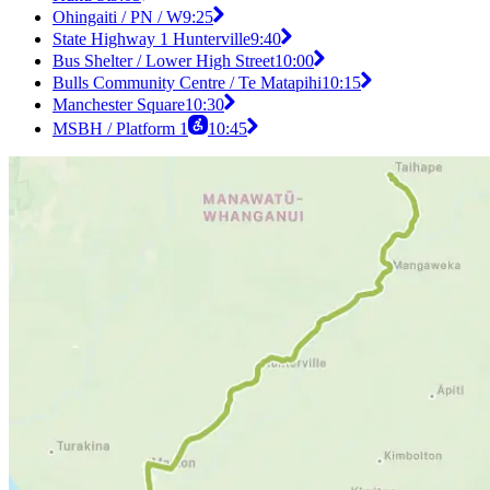
Ohingaiti / PN / W
9:25
State Highway 1 Hunterville
9:40
Bus Shelter / Lower High Street
10:00
Bulls Community Centre / Te Matapihi
10:15
Manchester Square
10:30
MSBH / Platform 1
10:45