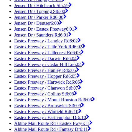
Jensen Dr / Hitchcock St
5:59
Jensen Dr / Topping St
6:00
Jensen Dr / Parker Rd
6:00
Jensen Dr / Deutser
6:00
Jensen Dr / Eastex Freeway
6:01
Jensen Dr / Saunders Rd
6:01
Eastex Freeway / Langley Rd
6:02
Eastex Freeway / Little York Rd
6:02
Eastex Freeway / Littlecrest Rd
6:03
Eastex Freeway / Darwin Rd
6:04
Eastex Freeway / Cedar Hill Ln
6:04
Eastex Freeway / Hanley Rd
6:05
Eastex Freeway / Hopper Rd
6:05
Eastex Freeway / Hartwick Rd
6:06
Eastex Freeway / Charwon St
6:07
Eastex Freeway / Collins St
6:08
Eastex Freeway / Mount Houston Rd
6:08
Eastex Freeway / Brunswick St
6:09
Eastex Freeway / Winfield Rd
6:10
Eastex Freeway / Easthampton Dr
6:10
Aldine Mail Route Rd / Eastex Fwy
6:11
Aldine Mail Route Rd / Fantasy Dr
6:11