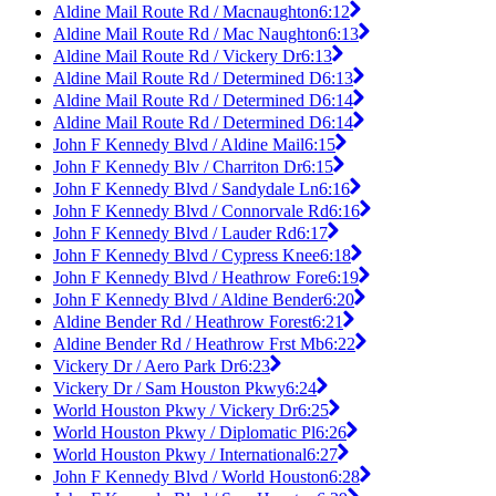
Aldine Mail Route Rd / Macnaughton
6:12
Aldine Mail Route Rd / Mac Naughton
6:13
Aldine Mail Route Rd / Vickery Dr
6:13
Aldine Mail Route Rd / Determined D
6:13
Aldine Mail Route Rd / Determined D
6:14
Aldine Mail Route Rd / Determined D
6:14
John F Kennedy Blvd / Aldine Mail
6:15
John F Kennedy Blv / Charriton Dr
6:15
John F Kennedy Blvd / Sandydale Ln
6:16
John F Kennedy Blvd / Connorvale Rd
6:16
John F Kennedy Blvd / Lauder Rd
6:17
John F Kennedy Blvd / Cypress Knee
6:18
John F Kennedy Blvd / Heathrow Fore
6:19
John F Kennedy Blvd / Aldine Bender
6:20
Aldine Bender Rd / Heathrow Forest
6:21
Aldine Bender Rd / Heathrow Frst Mb
6:22
Vickery Dr / Aero Park Dr
6:23
Vickery Dr / Sam Houston Pkwy
6:24
World Houston Pkwy / Vickery Dr
6:25
World Houston Pkwy / Diplomatic Pl
6:26
World Houston Pkwy / International
6:27
John F Kennedy Blvd / World Houston
6:28