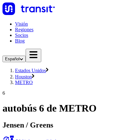
Visión
Regiones
Socios
Blog
Español
Estados Unidos
Houston
METRO
6
autobús 6 de METRO
Jensen / Greens