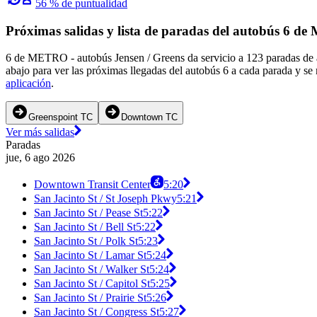
56 % de puntualidad
Próximas salidas y lista de paradas del autobús 6 
6 de METRO - autobús Jensen / Greens da servicio a 123 paradas de 
abajo para ver las próximas llegadas del autobús 6 a cada parada y se
aplicación
.
Greenspoint TC
Downtown TC
Ver más salidas
Paradas
jue, 6 ago 2026
Downtown Transit Center
5:20
San Jacinto St / St Joseph Pkwy
5:21
San Jacinto St / Pease St
5:22
San Jacinto St / Bell St
5:22
San Jacinto St / Polk St
5:23
San Jacinto St / Lamar St
5:24
San Jacinto St / Walker St
5:24
San Jacinto St / Capitol St
5:25
San Jacinto St / Prairie St
5:26
San Jacinto St / Congress St
5:27