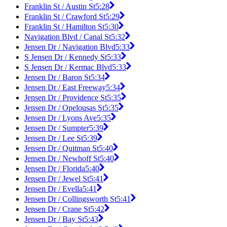
Franklin St / Austin St
5:28
Franklin St / Crawford St
5:29
Franklin St / Hamilton St
5:30
Navigation Blvd / Canal St
5:32
Jensen Dr / Navigation Blvd
5:33
S Jensen Dr / Kennedy St
5:33
S Jensen Dr / Kermac Blvd
5:33
Jensen Dr / Baron St
5:34
Jensen Dr / East Freeway
5:34
Jensen Dr / Providence St
5:35
Jensen Dr / Opelousas St
5:35
Jensen Dr / Lyons Ave
5:35
Jensen Dr / Sumpter
5:39
Jensen Dr / Lee St
5:39
Jensen Dr / Quitman St
5:40
Jensen Dr / Newhoff St
5:40
Jensen Dr / Florida
5:40
Jensen Dr / Jewel St
5:41
Jensen Dr / Evella
5:41
Jensen Dr / Collingsworth St
5:41
Jensen Dr / Crane St
5:42
Jensen Dr / Bay St
5:43