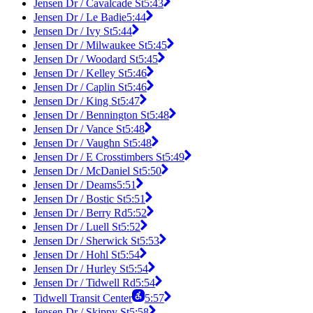
Jensen Dr / Cavalcade St
5:43
Jensen Dr / Le Badie
5:44
Jensen Dr / Ivy St
5:44
Jensen Dr / Milwaukee St
5:45
Jensen Dr / Woodard St
5:45
Jensen Dr / Kelley St
5:46
Jensen Dr / Caplin St
5:46
Jensen Dr / King St
5:47
Jensen Dr / Bennington St
5:48
Jensen Dr / Vance St
5:48
Jensen Dr / Vaughn St
5:48
Jensen Dr / E Crosstimbers St
5:49
Jensen Dr / McDaniel St
5:50
Jensen Dr / Deams
5:51
Jensen Dr / Bostic St
5:51
Jensen Dr / Berry Rd
5:52
Jensen Dr / Luell St
5:52
Jensen Dr / Sherwick St
5:53
Jensen Dr / Hohl St
5:54
Jensen Dr / Hurley St
5:54
Jensen Dr / Tidwell Rd
5:54
Tidwell Transit Center
5:57
Jensen Dr / Skippy St
5:58