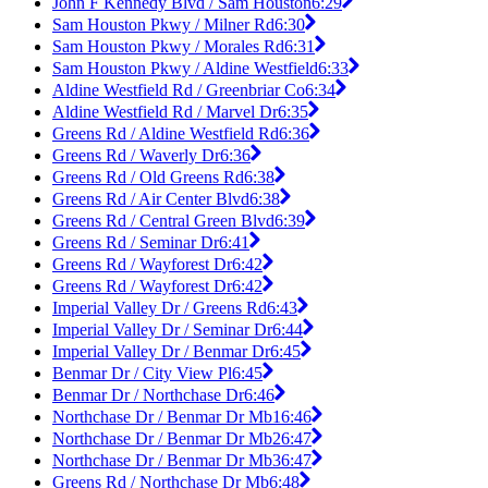
John F Kennedy Blvd / Sam Houston
6:29
Sam Houston Pkwy / Milner Rd
6:30
Sam Houston Pkwy / Morales Rd
6:31
Sam Houston Pkwy / Aldine Westfield
6:33
Aldine Westfield Rd / Greenbriar Co
6:34
Aldine Westfield Rd / Marvel Dr
6:35
Greens Rd / Aldine Westfield Rd
6:36
Greens Rd / Waverly Dr
6:36
Greens Rd / Old Greens Rd
6:38
Greens Rd / Air Center Blvd
6:38
Greens Rd / Central Green Blvd
6:39
Greens Rd / Seminar Dr
6:41
Greens Rd / Wayforest Dr
6:42
Greens Rd / Wayforest Dr
6:42
Imperial Valley Dr / Greens Rd
6:43
Imperial Valley Dr / Seminar Dr
6:44
Imperial Valley Dr / Benmar Dr
6:45
Benmar Dr / City View Pl
6:45
Benmar Dr / Northchase Dr
6:46
Northchase Dr / Benmar Dr Mb1
6:46
Northchase Dr / Benmar Dr Mb2
6:47
Northchase Dr / Benmar Dr Mb3
6:47
Greens Rd / Northchase Dr Mb
6:48