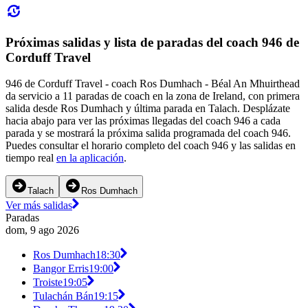
Próximas salidas y lista de paradas del coach 946 de
Corduff Travel
946 de Corduff Travel - coach Ros Dumhach - Béal An Mhuirthead
da servicio a 11 paradas de coach en la zona de Ireland, con primera
salida desde Ros Dumhach y última parada en Talach. Desplázate
hacia abajo para ver las próximas llegadas del coach 946 a cada
parada y se mostrará la próxima salida programada del coach 946.
Puedes consultar el horario completo del coach 946 y las salidas en
tiempo real
en la aplicación
.
Talach
Ros Dumhach
Ver más salidas
Paradas
dom, 9 ago 2026
Ros Dumhach
18:30
Bangor Erris
19:00
Troiste
19:05
Tulachán Bán
19:15