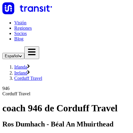
Visión
Regiones
Socios
Blog
Español
Irlanda
Ireland
Corduff Travel
946
Corduff Travel
coach 946 de Corduff Travel
Ros Dumhach - Béal An Mhuirthead