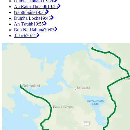
Dumha Thuama
19:20
An Ráith Thuaidh
19:25
Gaoth Sáile
19:35
Dumha Locha
19:45
An Tsraith
19:55
Bun Na Habhna
20:05
Talach
20:15