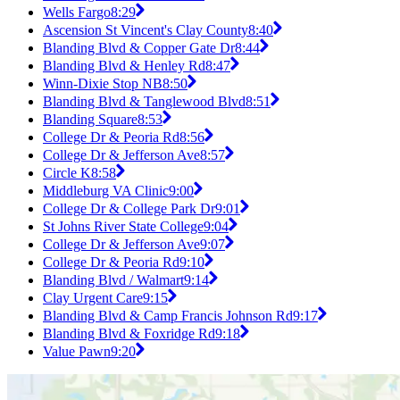
Wells Fargo
8:29
Ascension St Vincent's Clay County
8:40
Blanding Blvd & Copper Gate Dr
8:44
Blanding Blvd & Henley Rd
8:47
Winn-Dixie Stop NB
8:50
Blanding Blvd & Tanglewood Blvd
8:51
Blanding Square
8:53
College Dr & Peoria Rd
8:56
College Dr & Jefferson Ave
8:57
Circle K
8:58
Middleburg VA Clinic
9:00
College Dr & College Park Dr
9:01
St Johns River State College
9:04
College Dr & Jefferson Ave
9:07
College Dr & Peoria Rd
9:10
Blanding Blvd / Walmart
9:14
Clay Urgent Care
9:15
Blanding Blvd & Camp Francis Johnson Rd
9:17
Blanding Blvd & Foxridge Rd
9:18
Value Pawn
9:20