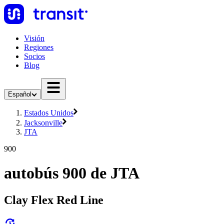
Visión
Regiones
Socios
Blog
Español
Estados Unidos
Jacksonville
JTA
900
autobús 900 de JTA
Clay Flex Red Line