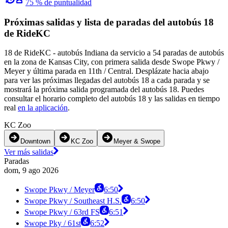
75 % de puntualidad
Próximas salidas y lista de paradas del autobús 18
de RideKC
18 de RideKC - autobús Indiana da servicio a 54 paradas de autobús
en la zona de Kansas City, con primera salida desde Swope Pkwy /
Meyer y última parada en 11th / Central. Desplázate hacia abajo
para ver las próximas llegadas del autobús 18 a cada parada y se
mostrará la próxima salida programada del autobús 18. Puedes
consultar el horario completo del autobús 18 y las salidas en tiempo
real
en la aplicación
.
KC Zoo
Downtown
KC Zoo
Meyer & Swope
Ver más salidas
Paradas
dom, 9 ago 2026
Swope Pkwy / Meyer
6:50
Swope Pkwy / Southeast H.S.
6:50
Swope Pkwy / 63rd FS
6:51
Swope Pky / 61st
6:52