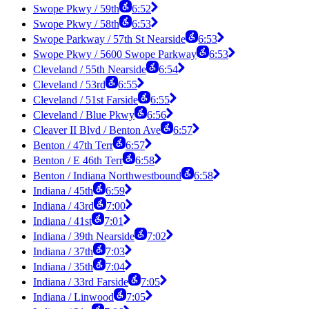
Swope Pkwy / 59th
6:52
Swope Pkwy / 58th
6:53
Swope Parkway / 57th St Nearside
6:53
Swope Pkwy / 5600 Swope Parkway
6:53
Cleveland / 55th Nearside
6:54
Cleveland / 53rd
6:55
Cleveland / 51st Farside
6:55
Cleveland / Blue Pkwy
6:56
Cleaver II Blvd / Benton Ave
6:57
Benton / 47th Terr
6:57
Benton / E 46th Terr
6:58
Benton / Indiana Northwestbound
6:58
Indiana / 45th
6:59
Indiana / 43rd
7:00
Indiana / 41st
7:01
Indiana / 39th Nearside
7:02
Indiana / 37th
7:03
Indiana / 35th
7:04
Indiana / 33rd Farside
7:05
Indiana / Linwood
7:05