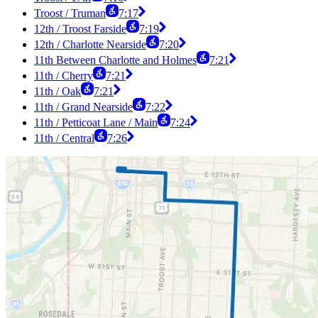
Troost / Truman
7:17
12th / Troost Farside
7:19
12th / Charlotte Nearside
7:20
11th Between Charlotte and Holmes
7:21
11th / Cherry
7:21
11th / Oak
7:21
11th / Grand Nearside
7:22
11th / Petticoat Lane / Main
7:24
11th / Central
7:26