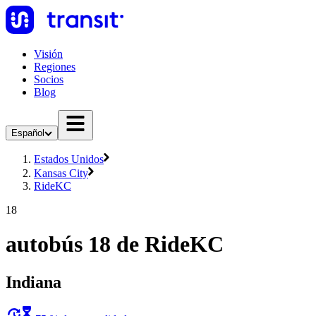
Visión
Regiones
Socios
Blog
Español
Estados Unidos
Kansas City
RideKC
18
autobús 18 de RideKC
Indiana