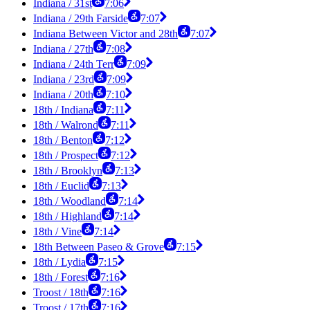
Indiana / 31st
7:06
Indiana / 29th Farside
7:07
Indiana Between Victor and 28th
7:07
Indiana / 27th
7:08
Indiana / 24th Terr
7:09
Indiana / 23rd
7:09
Indiana / 20th
7:10
18th / Indiana
7:11
18th / Walrond
7:11
18th / Benton
7:12
18th / Prospect
7:12
18th / Brooklyn
7:13
18th / Euclid
7:13
18th / Woodland
7:14
18th / Highland
7:14
18th / Vine
7:14
18th Between Paseo & Grove
7:15
18th / Lydia
7:15
18th / Forest
7:16
Troost / 18th
7:16
Troost / 17th
7:16