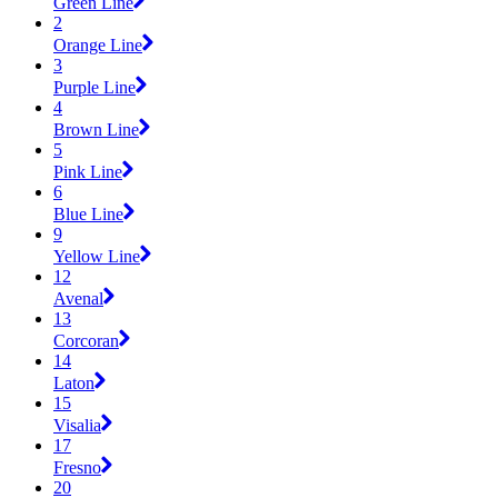
Green Line
2
Orange Line
3
Purple Line
4
Brown Line
5
Pink Line
6
Blue Line
9
Yellow Line
12
Avenal
13
Corcoran
14
Laton
15
Visalia
17
Fresno
20