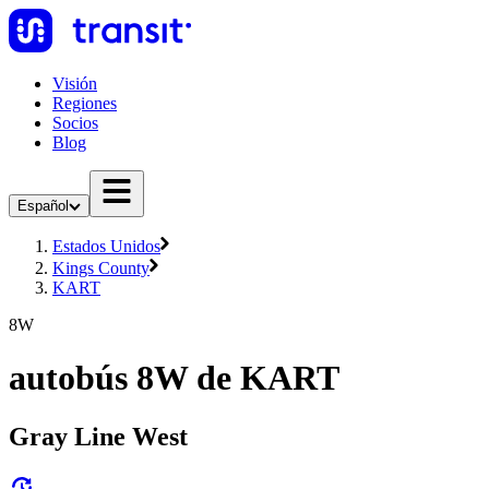
Visión
Regiones
Socios
Blog
Español
Estados Unidos
Kings County
KART
8W
autobús 8W de KART
Gray Line West