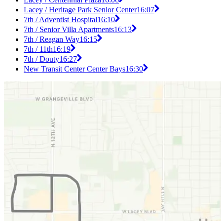
Lacey / Heritage Park Senior Center
16:07
7th / Adventist Hospital
16:10
7th / Senior Villa Apartments
16:13
7th / Reagan Way
16:15
7th / 11th
16:19
7th / Douty
16:27
New Transit Center Center Bays
16:30