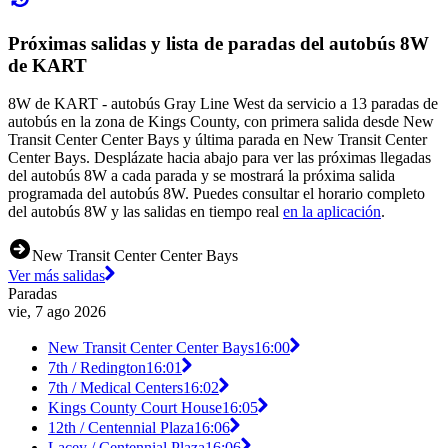
Próximas salidas y lista de paradas del autobús 8W
de KART
8W de KART - autobús Gray Line West da servicio a 13 paradas de
autobús en la zona de Kings County, con primera salida desde New
Transit Center Center Bays y última parada en New Transit Center
Center Bays. Desplázate hacia abajo para ver las próximas llegadas
del autobús 8W a cada parada y se mostrará la próxima salida
programada del autobús 8W. Puedes consultar el horario completo
del autobús 8W y las salidas en tiempo real
en la aplicación
.
New Transit Center Center Bays
Ver más salidas
Paradas
vie, 7 ago 2026
New Transit Center Center Bays
16:00
7th / Redington
16:01
7th / Medical Centers
16:02
Kings County Court House
16:05
12th / Centennial Plaza
16:06
Lacey / Centennial Plaza
16:06