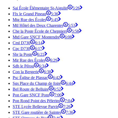
Sai École Élémentaire St-Aigulin
5:26
Flx le Grand Pineau
5:36
Mtg Rue des Écoles
5:45
Mtl Hôtel des Deux Charentes
5:53
Che la Poste École de Chepniers
5:58
Mtd Gare SNCF Montendre
6:08
Cml D730
6:14
Cpc D730
6:17
Sbr la Poste
6:22
Mir Rue des Écoles
6:29
Sdb le Pérou
6:34
Con la Bergerie
6:38
Psc Église de Plassac
6:42
Sgs Place du Champ de foire
6:44
Bel Route de Belluire
6:52
Pon Gare SNCF Pons
7:00
Pon Rond Point des Pèlerins
7:04
STE Lycée Bellevue Parvis
7:26
STE Gare routière de Saintes
7:36