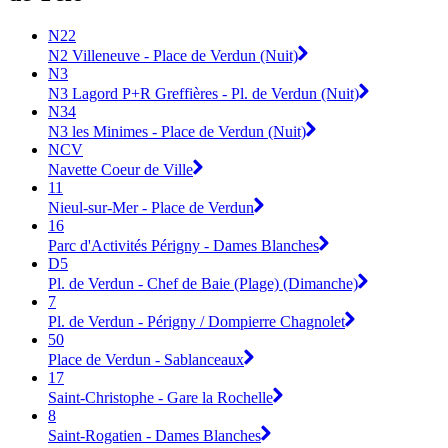
N22
N2 Villeneuve - Place de Verdun (Nuit)
N3
N3 Lagord P+R Greffières - Pl. de Verdun (Nuit)
N34
N3 les Minimes - Place de Verdun (Nuit)
NCV
Navette Coeur de Ville
11
Nieul-sur-Mer - Place de Verdun
16
Parc d'Activités Périgny - Dames Blanches
D5
Pl. de Verdun - Chef de Baie (Plage) (Dimanche)
7
Pl. de Verdun - Périgny / Dompierre Chagnolet
50
Place de Verdun - Sablanceaux
17
Saint-Christophe - Gare la Rochelle
8
Saint-Rogatien - Dames Blanches