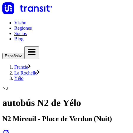
Visión
Regiones
Socios
Blog
Español
Francia
La Rochelle
Yélo
N2
autobús N2 de Yélo
N2 Mireuil - Place de Verdun (Nuit)