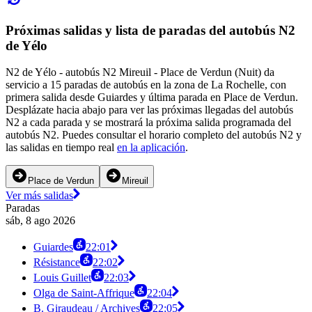
Próximas salidas y lista de paradas del autobús N2
de Yélo
N2 de Yélo - autobús N2 Mireuil - Place de Verdun (Nuit) da
servicio a 15 paradas de autobús en la zona de La Rochelle, con
primera salida desde Guiardes y última parada en Place de Verdun.
Desplázate hacia abajo para ver las próximas llegadas del autobús
N2 a cada parada y se mostrará la próxima salida programada del
autobús N2. Puedes consultar el horario completo del autobús N2 y
las salidas en tiempo real
en la aplicación
.
Place de Verdun
Mireuil
Ver más salidas
Paradas
sáb, 8 ago 2026
Guiardes
22:01
Résistance
22:02
Louis Guillet
22:03
Olga de Saint-Affrique
22:04
B. Giraudeau / Archives
22:05