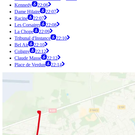
Kennedy
22:06
Dame Hilaire
22:07
Racine
22:07
Les Corsaires
22:08
La Chope
22:09
Tribunal d'Instance
22:10
Bel Air
22:10
Coligny
22:12
Claude Masse
22:12
Place de Verdun
22:14