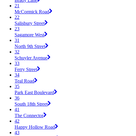
Brady Lane
21
McCormick Road
22
Salisbury Street
23
Sagamore West
31
North 9th Street
32
Schuyler Avenue
33
Ferry Street
34
Teal Road
35
Park East Boulevard
36
South 18th Street
41
The Connector
42
Happy Hollow Road
43