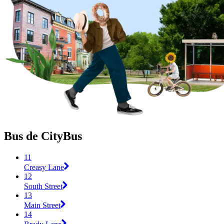
Bus de CityBus
11
Creasy Lane
12
South Street
13
Main Street
14