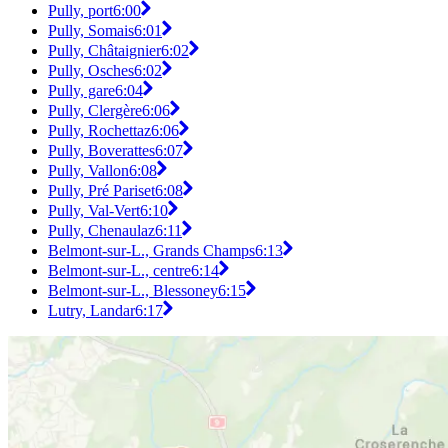
Pully, port
6:00
Pully, Somais
6:01
Pully, Châtaignier
6:02
Pully, Osches
6:02
Pully, gare
6:04
Pully, Clergère
6:06
Pully, Rochettaz
6:06
Pully, Boverattes
6:07
Pully, Vallon
6:08
Pully, Pré Pariset
6:08
Pully, Val-Vert
6:10
Pully, Chenaulaz
6:11
Belmont-sur-L., Grands Champs
6:13
Belmont-sur-L., centre
6:14
Belmont-sur-L., Blessoney
6:15
Lutry, Landar
6:17