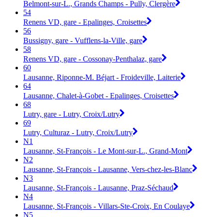
Belmont-sur-L., Grands Champs - Pully, Clergère
54
Renens VD, gare - Epalinges, Croisettes
56
Bussigny, gare - Vufflens-la-Ville, gare
58
Renens VD, gare - Cossonay-Penthalaz, gare
60
Lausanne, Riponne-M. Béjart - Froideville, Laiterie
64
Lausanne, Chalet-à-Gobet - Epalinges, Croisettes
68
Lutry, gare - Lutry, Croix/Lutry
69
Lutry, Culturaz - Lutry, Croix/Lutry
N1
Lausanne, St-François - Le Mont-sur-L., Grand-Mont
N2
Lausanne, St-François - Lausanne, Vers-chez-les-Blanc
N3
Lausanne, St-François - Lausanne, Praz-Séchaud
N4
Lausanne, St-François - Villars-Ste-Croix, En Coulaye
N5