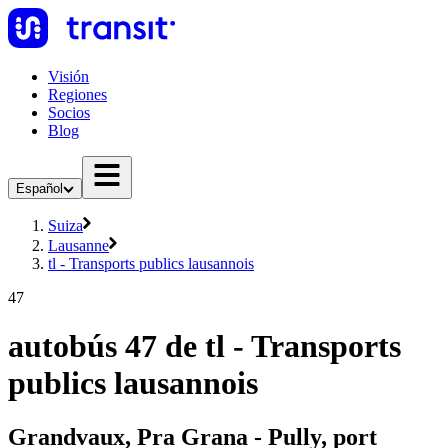
Visión
Regiones
Socios
Blog
Español
Suiza
Lausanne
tl - Transports publics lausannois
47
autobús 47 de tl - Transports
publics lausannois
Grandvaux, Pra Grana - Pully, port