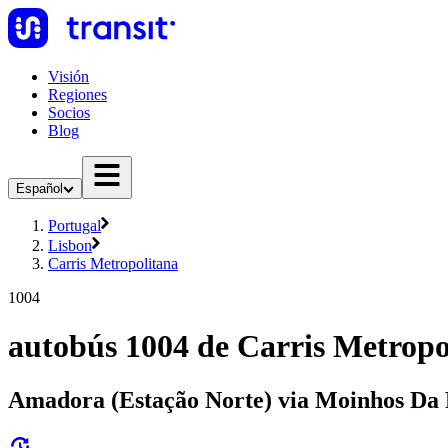
Visión
Regiones
Socios
Blog
Español
Portugal
Lisbon
Carris Metropolitana
1004
autobús 1004 de Carris Metropo
Amadora (Estação Norte) via Moinhos Da F