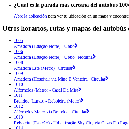
¿Cuál es la parada más cercana del autobús 100
Abre la aplicación
para ver tu ubicación en un mapa y encontra
Otros horarios, rutas y mapas del autobús
1005
Amadora (Estação Norte) - Ubbo
1006
Amadora (Estação Norte) - Ubbo | Noturna
1008
Amadora Este (Metro) | Circular
1009
Amadora (Hospital) via Mina E Venteira | Circular
1010
Alfornelos (Metro) - Casal Da Mira
1011
Brandoa (Largo) - Reboleira (Metro)
1012
Alfornelos Metro via Brandoa | Circular
1013
Reboleira (Estação) - Urbanização Sky City via Casas Do Lag
1014