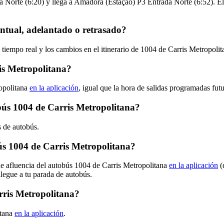
Norte (6:20) y llega a Amadora (Estação) P3 Entrada Norte (6:52). El t
ntual, adelantado o retrasado?
 tiempo real y los cambios en el itinerario de 1004 de Carris Metropoli
is Metropolitana?
opolitana
en la aplicación
, igual que la hora de salidas programadas fut
obús 1004 de Carris Metropolitana?
s de autobús.
s 1004 de Carris Metropolitana?
de afluencia del autobús 1004 de Carris Metropolitana
en la aplicación
(
llegue a tu parada de autobús.
rris Metropolitana?
itana
en la aplicación
.