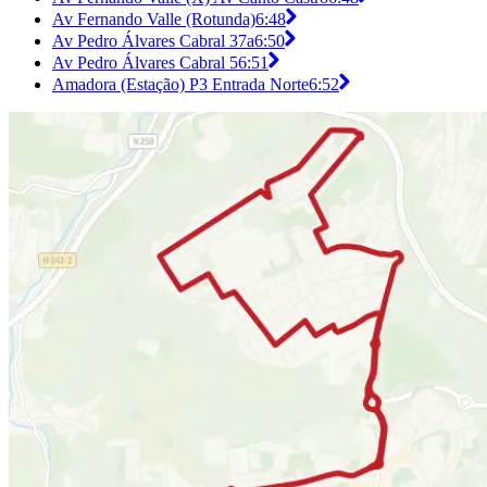
Av Fernando Valle (Rotunda)
6:48
Av Pedro Álvares Cabral 37a
6:50
Av Pedro Álvares Cabral 5
6:51
Amadora (Estação) P3 Entrada Norte
6:52