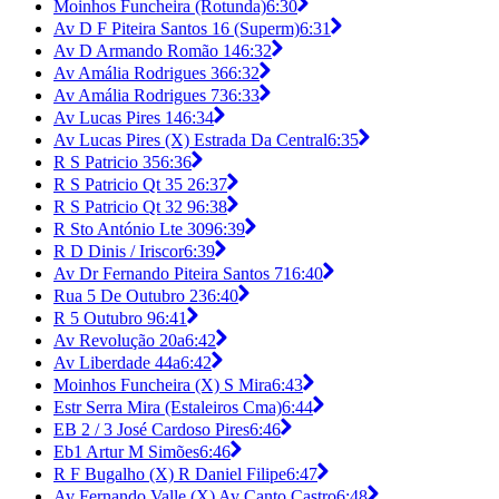
Moinhos Funcheira (Rotunda)
6:30
Av D F Piteira Santos 16 (Superm)
6:31
Av D Armando Romão 14
6:32
Av Amália Rodrigues 36
6:32
Av Amália Rodrigues 73
6:33
Av Lucas Pires 14
6:34
Av Lucas Pires (X) Estrada Da Central
6:35
R S Patricio 35
6:36
R S Patricio Qt 35 2
6:37
R S Patricio Qt 32 9
6:38
R Sto António Lte 309
6:39
R D Dinis / Iriscor
6:39
Av Dr Fernando Piteira Santos 71
6:40
Rua 5 De Outubro 23
6:40
R 5 Outubro 9
6:41
Av Revolução 20a
6:42
Av Liberdade 44a
6:42
Moinhos Funcheira (X) S Mira
6:43
Estr Serra Mira (Estaleiros Cma)
6:44
EB 2 / 3 José Cardoso Pires
6:46
Eb1 Artur M Simões
6:46
R F Bugalho (X) R Daniel Filipe
6:47
Av Fernando Valle (X) Av Canto Castro
6:48