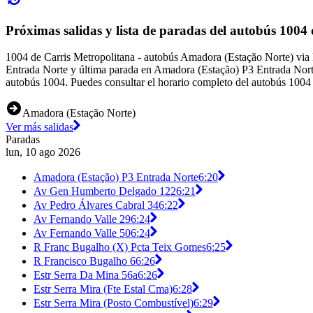
Próximas salidas y lista de paradas del autobús 1004
1004 de Carris Metropolitana - autobús Amadora (Estação Norte) via 
Entrada Norte y última parada en Amadora (Estação) P3 Entrada Norte
autobús 1004. Puedes consultar el horario completo del autobús 1004 
Amadora (Estação Norte)
Ver más salidas
Paradas
lun, 10 ago 2026
Amadora (Estação) P3 Entrada Norte
6:20
Av Gen Humberto Delgado 122
6:21
Av Pedro Álvares Cabral 34
6:22
Av Fernando Valle 29
6:24
Av Fernando Valle 50
6:24
R Franc Bugalho (X) Pcta Teix Gomes
6:25
R Francisco Bugalho 6
6:26
Estr Serra Da Mina 56a
6:26
Estr Serra Mira (Fte Estal Cma)
6:28
Estr Serra Mira (Posto Combustível)
6:29