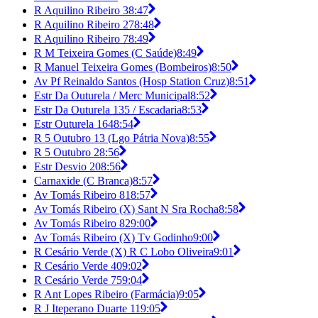
R Aquilino Ribeiro 3
8:47
R Aquilino Ribeiro 27
8:48
R Aquilino Ribeiro 7
8:49
R M Teixeira Gomes (C Saúde)
8:49
R Manuel Teixeira Gomes (Bombeiros)
8:50
Av Pf Reinaldo Santos (Hosp Station Cruz)
8:51
Estr Da Outurela / Merc Municipal
8:52
Estr Da Outurela 135 / Escadaria
8:53
Estr Outurela 164
8:54
R 5 Outubro 13 (Lgo Pátria Nova)
8:55
R 5 Outubro 2
8:56
Estr Desvio 20
8:56
Carnaxide (C Branca)
8:57
Av Tomás Ribeiro 81
8:57
Av Tomás Ribeiro (X) Sant N Sra Rocha
8:58
Av Tomás Ribeiro 82
9:00
Av Tomás Ribeiro (X) Tv Godinho
9:00
R Cesário Verde (X) R C Lobo Oliveira
9:01
R Cesário Verde 40
9:02
R Cesário Verde 75
9:04
R Ant Lopes Ribeiro (Farmácia)
9:05
R J Iteperano Duarte 11
9:05