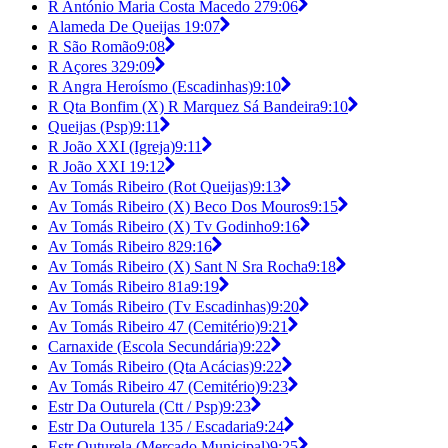
R António Maria Costa Macedo 27
9:06
Alameda De Queijas 1
9:07
R São Romão
9:08
R Açores 32
9:09
R Angra Heroísmo (Escadinhas)
9:10
R Qta Bonfim (X) R Marquez Sá Bandeira
9:10
Queijas (Psp)
9:11
R João XXI (Igreja)
9:11
R João XXI 1
9:12
Av Tomás Ribeiro (Rot Queijas)
9:13
Av Tomás Ribeiro (X) Beco Dos Mouros
9:15
Av Tomás Ribeiro (X) Tv Godinho
9:16
Av Tomás Ribeiro 82
9:16
Av Tomás Ribeiro (X) Sant N Sra Rocha
9:18
Av Tomás Ribeiro 81a
9:19
Av Tomás Ribeiro (Tv Escadinhas)
9:20
Av Tomás Ribeiro 47 (Cemitério)
9:21
Carnaxide (Escola Secundária)
9:22
Av Tomás Ribeiro (Qta Acácias)
9:22
Av Tomás Ribeiro 47 (Cemitério)
9:23
Estr Da Outurela (Ctt / Psp)
9:23
Estr Da Outurela 135 / Escadaria
9:24
Estr Outurela (Mercado Municipal)
9:25