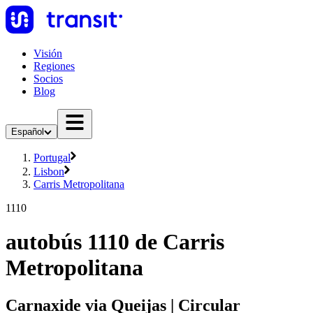
Visión
Regiones
Socios
Blog
Español
Portugal
Lisbon
Carris Metropolitana
1110
autobús 1110 de Carris
Metropolitana
Carnaxide via Queijas | Circular