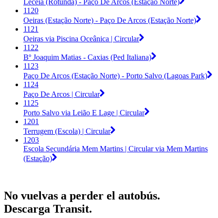
Leceia (Rotunda) - Paço De Arcos (Estação Norte)
1120
Oeiras (Estação Norte) - Paço De Arcos (Estação Norte)
1121
Oeiras via Piscina Oceânica | Circular
1122
Bº Joaquim Matias - Caxias (Ped Italiana)
1123
Paço De Arcos (Estação Norte) - Porto Salvo (Lagoas Park)
1124
Paço De Arcos | Circular
1125
Porto Salvo via Leião E Lage | Circular
1201
Terrugem (Escola) | Circular
1203
Escola Secundária Mem Martins | Circular via Mem Martins
(Estação)
No vuelvas a perder el autobús.
Descarga Transit.