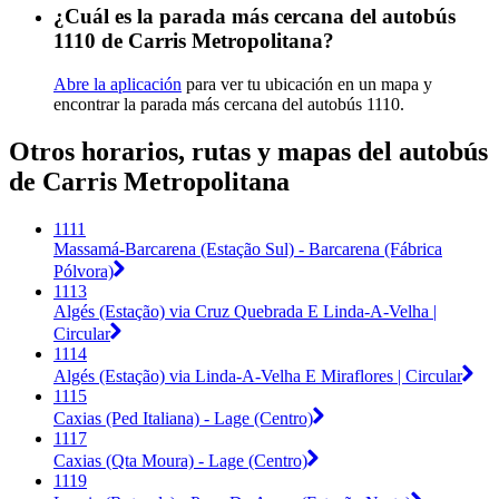
¿Cuál es la parada más cercana del autobús
1110 de Carris Metropolitana?
Abre la aplicación
para ver tu ubicación en un mapa y
encontrar la parada más cercana del autobús 1110.
Otros horarios, rutas y mapas del autobús
de Carris Metropolitana
1111
Massamá-Barcarena (Estação Sul) - Barcarena (Fábrica
Pólvora)
1113
Algés (Estação) via Cruz Quebrada E Linda-A-Velha |
Circular
1114
Algés (Estação) via Linda-A-Velha E Miraflores | Circular
1115
Caxias (Ped Italiana) - Lage (Centro)
1117
Caxias (Qta Moura) - Lage (Centro)
1119