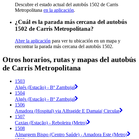
Descubre el estado actual del autobús 1502 de Carris
Metropolitana
en la aplicación
.
¿Cuál es la parada más cercana del autobús
1502 de Carris Metropolitana?
Abre la aplicación
para ver tu ubicación en un mapa y
encontrar la parada más cercana del autobús 1502.
Otros horarios, rutas y mapas del autobús
de Carris Metropolitana
1503
Algés (Estação) - Bº Zambujal
1504
Algés (Estação) - Bº Zambujal
1506
Amadora (Hospital) via Alfragide E Damaia| Circular
1507
Caxias (Estação) - Reboleira (Metro)
1508
Almargem Bispo (Centro Saúde) - Amadora Este (Metro)