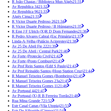
R João Chagas / Biblioteca Mun Algés
21:31
Av Republica 34
21:32
Av Republica 96
21:33
Algés Cima
21:33
R Victor Duarte Pedroso 26
21:34
R Victor Duarte Pedroso / B Húngaros
21:35
R Eng J F Ulrich (X)R D Dom Fernandes
21:36
R Pedro Alvares Cabral (Esc Primária)
21:37
Linda-A-Velha (Palácio Aciprestes)
21:38
Av 25 De Abril Fte 22
21:39
Av 25 De Abril / Central Park
21:40
Av Forte (Proteção Civil)
21:42
Av Forte (Posto Combust)
21:43
Av Prof Rein Santos (Edif S Paulo)
21:43
Av Prof Reinaldo Santos (Hosp Station Cruz)
21:44
R Manuel Teixeira Gomes (Bombeiros)
21:45
R Manuel Teixeira Gomes 23a
21:45
R Manuel Teixeira Gomes 11
21:46
Av Portugal 44
21:47
Av Portugal (X) R B Ferreira Torrão
21:48
Rua Mina Grande 7
21:52
Estr Casal Canas (Vila Utopia)
21:53
Estr De Alfragide (Cimpor)
21:54