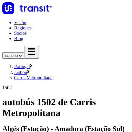
Visión
Regiones
Socios
Blog
Español
Portugal
Lisbon
Carris Metropolitana
1502
autobús 1502 de Carris
Metropolitana
Algés (Estação) - Amadora (Estação Sul)