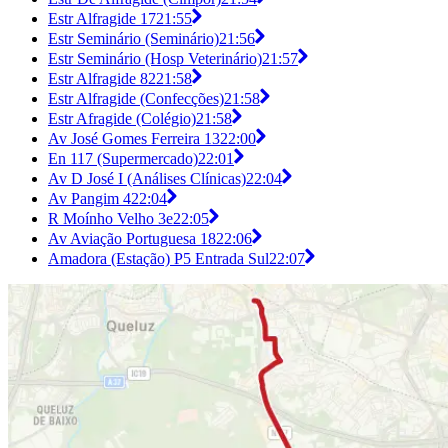
Estr Alfragide 17
21:55
Estr Seminário (Seminário)
21:56
Estr Seminário (Hosp Veterinário)
21:57
Estr Alfragide 82
21:58
Estr Alfragide (Confecções)
21:58
Estr Afragide (Colégio)
21:58
Av José Gomes Ferreira 13
22:00
En 117 (Supermercado)
22:01
Av D José I (Análises Clínicas)
22:04
Av Pangim 4
22:04
R Moínho Velho 3e
22:05
Av Aviação Portuguesa 18
22:06
Amadora (Estação) P5 Entrada Sul
22:07