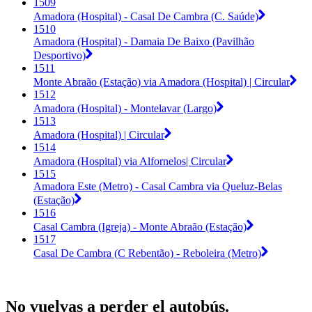
1509
Amadora (Hospital) - Casal De Cambra (C. Saúde)
1510
Amadora (Hospital) - Damaia De Baixo (Pavilhão
Desportivo)
1511
Monte Abraão (Estação) via Amadora (Hospital) | Circular
1512
Amadora (Hospital) - Montelavar (Largo)
1513
Amadora (Hospital) | Circular
1514
Amadora (Hospital) via Alfornelos| Circular
1515
Amadora Este (Metro) - Casal Cambra via Queluz-Belas
(Estação)
1516
Casal Cambra (Igreja) - Monte Abraão (Estação)
1517
Casal De Cambra (C Rebentão) - Reboleira (Metro)
No vuelvas a perder el autobús.