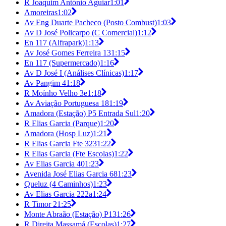
R Joaquim António Aguiar
1:01
Amoreiras
1:02
Av Eng Duarte Pacheco (Posto Combust)
1:03
Av D José Policarpo (C Comercial)
1:12
En 117 (Alfrapark)
1:13
Av José Gomes Ferreira 13
1:15
En 117 (Supermercado)
1:16
Av D José I (Análises Clínicas)
1:17
Av Pangim 4
1:18
R Moínho Velho 3e
1:18
Av Aviação Portuguesa 18
1:19
Amadora (Estação) P5 Entrada Sul
1:20
R Elias Garcia (Parque)
1:20
Amadora (Hosp Luz)
1:21
R Elias Garcia Fte 323
1:22
R Elias Garcia (Fte Escolas)
1:22
Av Elias Garcia 40
1:23
Avenida José Elias Garcia 68
1:23
Queluz (4 Caminhos)
1:23
Av Elias Garcia 222a
1:24
R Timor 2
1:25
Monte Abraão (Estação) P13
1:26
R Direita Massamá (Escolas)
1:27