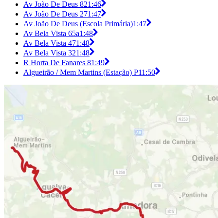
Av João De Deus 82
1:46
Av João De Deus 27
1:47
Av João De Deus (Escola Primária)
1:47
Av Bela Vista 65a
1:48
Av Bela Vista 47
1:48
Av Bela Vista 32
1:48
R Horta De Fanares 8
1:49
Algueirão / Mem Martins (Estação) P1
1:50