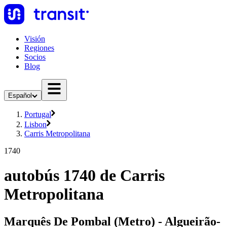
Visión
Regiones
Socios
Blog
Español
Portugal
Lisbon
Carris Metropolitana
1740
autobús 1740 de Carris
Metropolitana
Marquês De Pombal (Metro) - Algueirão-