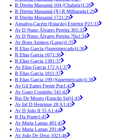
R Direita Massamá 104 (Chafariz)
1:28
R Direita Massamá (X) R Milharada
1:29
R Direita Massamá 172
1:29
Agualva-Cacém (Estação) Exterior P2
1:33
Av D Nuno Álvares Pereira 30
1:33
Av D Nuno Álvares Pereira 70a
1:34
Av Bons Amigos (Largo)
1:35
R Elias Garcia (Supermercado)
1:36
R Elias Garcia 107
1:36
R Elias Garcia 138
1:37
Av Elias Garcia 172 A
1:37
R Elias Garcia 181
1:37
R Elias Garcia 199 (Supermercado)
1:38
Av Gil Eanes Frente Psp
1:42
Av Gago Coutinho 54
1:42
Rio De Mouro (Estação Sul)
1:43
Av Inf D Henrique 28 A
1:43
Av D João II 55 A
1:44
R Da Ponte
1:45
Av Maria Lamas 49
1:45
Av Maria Lamas 29
1:46
Av João De Deus 102
1:46