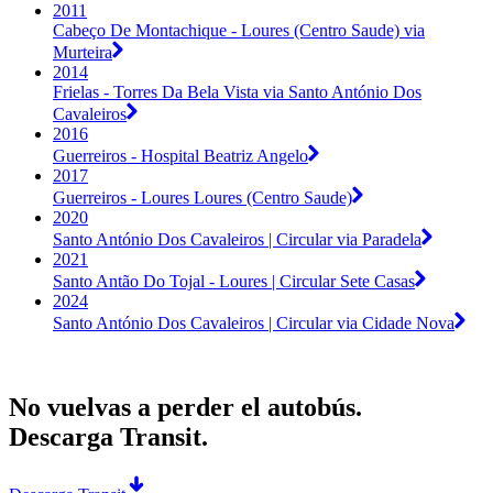
2011
Cabeço De Montachique - Loures (Centro Saude) via
Murteira
2014
Frielas - Torres Da Bela Vista via Santo António Dos
Cavaleiros
2016
Guerreiros - Hospital Beatriz Angelo
2017
Guerreiros - Loures Loures (Centro Saude)
2020
Santo António Dos Cavaleiros | Circular via Paradela
2021
Santo Antão Do Tojal - Loures | Circular Sete Casas
2024
Santo António Dos Cavaleiros | Circular via Cidade Nova
No vuelvas a perder el autobús.
Descarga Transit.