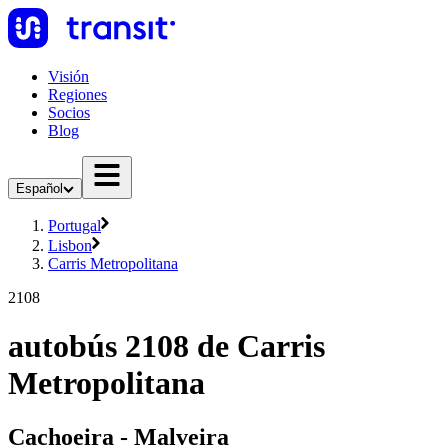
Visión
Regiones
Socios
Blog
Español
Portugal
Lisbon
Carris Metropolitana
2108
autobús 2108 de Carris
Metropolitana
Cachoeira - Malveira