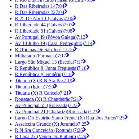
R Das Ribeiradas 14
7:04
R Das Ribeiradas 22
7:04
R 25 De Abril 1 (Calvos)
7:06
R Liberdade 44 (Calvos)
7:07
R Liberdade 51 (Calvos)
7:08
Av Portugal 49 (Póvoa Galega)
7:12
Av 10 Julho 19 (Casal Pedregulho)
7:14
R Oficinas De São José 1
7:16
Milharado (Farmacia)
7:17
Largo São Miguel 13 (Escola)
7:17
R República 8 (Junta Freguesia)
7:18
R República (Cemitério)
7:18
Tituaria (X) R N Sra Paz
7:19
Tituaria (Igreja)
7:20
Tituaria (X) R Cancelo
7:21
Roussada (X) R Chandeirão
7:21
Av Principal 55 (Roussada)
7:22
Av Principal 21 (Chafariz)(Roussada)
7:23
Largo Do Espírito Santo Frente (X) Rua Dos Anjos
7:25
Asseiceira Grande (X) Jerumelo
7:25
R N Sra Conceição (Rotunda)
7:26
R Lapa 27 (Venda Do Pinheiro)
7:29