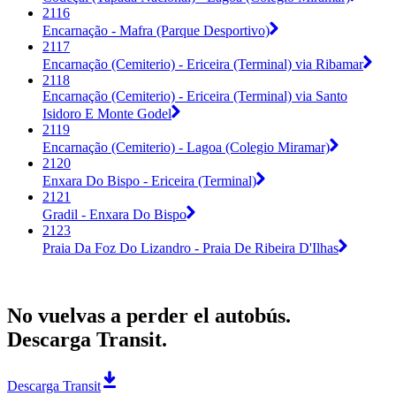
2116
Encarnação - Mafra (Parque Desportivo)
2117
Encarnação (Cemiterio) - Ericeira (Terminal) via Ribamar
2118
Encarnação (Cemiterio) - Ericeira (Terminal) via Santo
Isidoro E Monte Godel
2119
Encarnação (Cemiterio) - Lagoa (Colegio Miramar)
2120
Enxara Do Bispo - Ericeira (Terminal)
2121
Gradil - Enxara Do Bispo
2123
Praia Da Foz Do Lizandro - Praia De Ribeira D'Ilhas
No vuelvas a perder el autobús.
Descarga Transit.
Descarga Transit