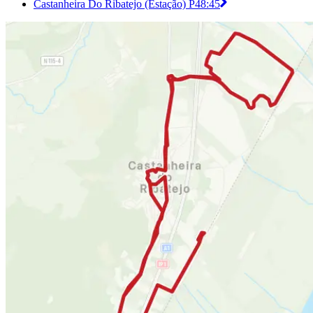
Castanheira Do Ribatejo (Estação) P4
8:45