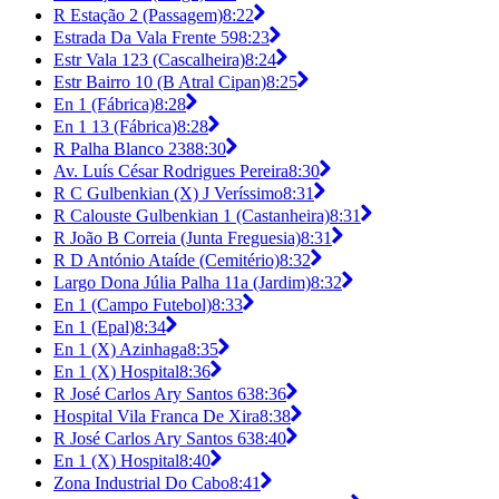
R Estação 2 (Passagem)
8:22
Estrada Da Vala Frente 59
8:23
Estr Vala 123 (Cascalheira)
8:24
Estr Bairro 10 (B Atral Cipan)
8:25
En 1 (Fábrica)
8:28
En 1 13 (Fábrica)
8:28
R Palha Blanco 238
8:30
Av. Luís César Rodrigues Pereira
8:30
R C Gulbenkian (X) J Veríssimo
8:31
R Calouste Gulbenkian 1 (Castanheira)
8:31
R João B Correia (Junta Freguesia)
8:31
R D António Ataíde (Cemitério)
8:32
Largo Dona Júlia Palha 11a (Jardim)
8:32
En 1 (Campo Futebol)
8:33
En 1 (Epal)
8:34
En 1 (X) Azinhaga
8:35
En 1 (X) Hospital
8:36
R José Carlos Ary Santos 63
8:36
Hospital Vila Franca De Xira
8:38
R José Carlos Ary Santos 63
8:40
En 1 (X) Hospital
8:40
Zona Industrial Do Cabo
8:41