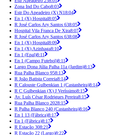
Estr Apeadeiro 25
8:01
Zona Ind Do Cabo
8:03
Estr Do Apeadeiro (X) N1
8:04
En 1 (X) Hospital
8:05
R José Carlos Ary Santos 63
8:05
Hospital Vila Franca De Xira
8:07
R José Carlos Ary Santos 63
8:08
En 1 (X) Hospital
8:09
En 1 (X) Azinhaga
8:10
En 1 (Epal)
8:11
En 1 (Campo Futebol)
8:11
Largo Dona Júlia Palha 11a (Jardim)
8:13
Rua Palha Blanco 95
8:13
R João Batista Correia
8:14
R Calouste Gulbenkian 1 (Castanheira)
8:14
R C Gulbenkian (X) J Veríssimo
8:15
Av. Luís César Rodrigues Pereira
8:15
Rua Palha Blanco 202
8:15
R Palha Blanco 240 (Castanheira)
8:16
En 1 13 (Fábrica)
8:17
En 1 (Fábrica)
8:17
R Estação 30
8:21
R Estação 22 (Largo)
8:22