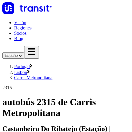
Visión
Regiones
Socios
Blog
Español
Portugal
Lisbon
Carris Metropolitana
2315
autobús 2315 de Carris
Metropolitana
Castanheira Do Ribatejo (Estação) |