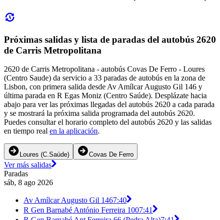
Próximas salidas y lista de paradas del autobús 2620
de Carris Metropolitana
2620 de Carris Metropolitana - autobús Covas De Ferro - Loures
(Centro Saude) da servicio a 33 paradas de autobús en la zona de
Lisbon, con primera salida desde Av Amílcar Augusto Gil 146 y
última parada en R Egas Moniz (Centro Saúde). Desplázate hacia
abajo para ver las próximas llegadas del autobús 2620 a cada parada
y se mostrará la próxima salida programada del autobús 2620.
Puedes consultar el horario completo del autobús 2620 y las salidas
en tiempo real
en la aplicación
.
Loures (C.Saúde)
Covas De Ferro
Ver más salidas
Paradas
sáb, 8 ago 2026
Av Amílcar Augusto Gil 146
7:40
R Gen Barnabé António Ferreira 100
7:41
R Gen Barnabé Ant Ferreira 66 (Pedra Alta)
7:41