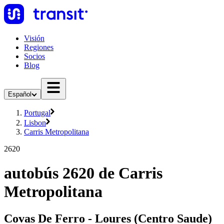
Visión
Regiones
Socios
Blog
Español
Portugal
Lisbon
Carris Metropolitana
2620
autobús 2620 de Carris
Metropolitana
Covas De Ferro - Loures (Centro Saude)