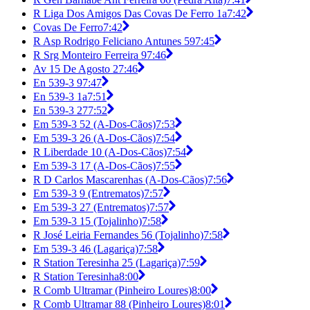
R Liga Dos Amigos Das Covas De Ferro 1a
7:42
Covas De Ferro
7:42
R Asp Rodrigo Feliciano Antunes 59
7:45
R Srg Monteiro Ferreira 9
7:46
Av 15 De Agosto 2
7:46
En 539-3 9
7:47
En 539-3 1a
7:51
En 539-3 27
7:52
Em 539-3 52 (A-Dos-Cãos)
7:53
Em 539-3 26 (A-Dos-Cãos)
7:54
R Liberdade 10 (A-Dos-Cãos)
7:54
Em 539-3 17 (A-Dos-Cãos)
7:55
R D Carlos Mascarenhas (A-Dos-Cãos)
7:56
Em 539-3 9 (Entrematos)
7:57
Em 539-3 27 (Entrematos)
7:57
Em 539-3 15 (Tojalinho)
7:58
R José Leiria Fernandes 56 (Tojalinho)
7:58
Em 539-3 46 (Lagariça)
7:58
R Station Teresinha 25 (Lagariça)
7:59
R Station Teresinha
8:00
R Comb Ultramar (Pinheiro Loures)
8:00
R Comb Ultramar 88 (Pinheiro Loures)
8:01