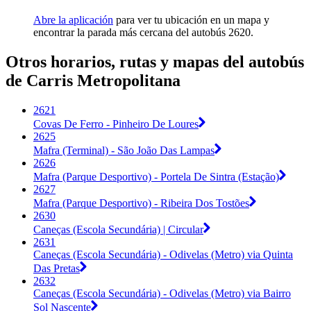
Abre la aplicación
para ver tu ubicación en un mapa y
encontrar la parada más cercana del autobús 2620.
Otros horarios, rutas y mapas del autobús
de Carris Metropolitana
2621
Covas De Ferro - Pinheiro De Loures
2625
Mafra (Terminal) - São João Das Lampas
2626
Mafra (Parque Desportivo) - Portela De Sintra (Estação)
2627
Mafra (Parque Desportivo) - Ribeira Dos Tostões
2630
Caneças (Escola Secundária) | Circular
2631
Caneças (Escola Secundária) - Odivelas (Metro) via Quinta
Das Pretas
2632
Caneças (Escola Secundária) - Odivelas (Metro) via Bairro
Sol Nascente