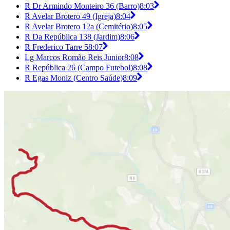
R Dr Armindo Monteiro 36 (Barro)
8:03
R Avelar Brotero 49 (Igreja)
8:04
R Avelar Brotero 12a (Cemitério)
8:05
R Da República 138 (Jardim)
8:06
R Frederico Tarre 5
8:07
Lg Marcos Romão Reis Junior
8:08
R República 26 (Campo Futebol)
8:08
R Egas Moniz (Centro Saúde)
8:09