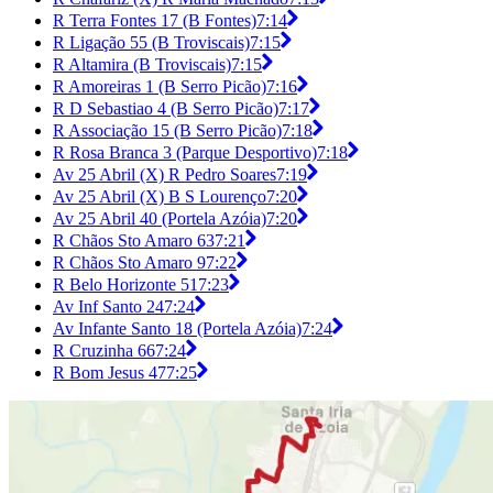
R Terra Fontes 17 (B Fontes)
7:14
R Ligação 55 (B Troviscais)
7:15
R Altamira (B Troviscais)
7:15
R Amoreiras 1 (B Serro Picão)
7:16
R D Sebastiao 4 (B Serro Picão)
7:17
R Associação 15 (B Serro Picão)
7:18
R Rosa Branca 3 (Parque Desportivo)
7:18
Av 25 Abril (X) R Pedro Soares
7:19
Av 25 Abril (X) B S Lourenço
7:20
Av 25 Abril 40 (Portela Azóia)
7:20
R Chãos Sto Amaro 63
7:21
R Chãos Sto Amaro 9
7:22
R Belo Horizonte 51
7:23
Av Inf Santo 24
7:24
Av Infante Santo 18 (Portela Azóia)
7:24
R Cruzinha 66
7:24
R Bom Jesus 47
7:25