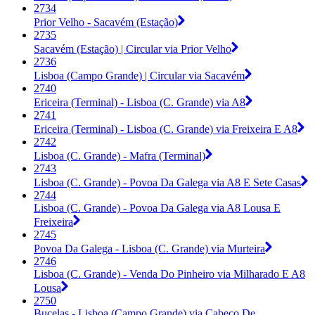
2734
Prior Velho - Sacavém (Estação)
2735
Sacavém (Estação) | Circular via Prior Velho
2736
Lisboa (Campo Grande) | Circular via Sacavém
2740
Ericeira (Terminal) - Lisboa (C. Grande) via A8
2741
Ericeira (Terminal) - Lisboa (C. Grande) via Freixeira E A8
2742
Lisboa (C. Grande) - Mafra (Terminal)
2743
Lisboa (C. Grande) - Povoa Da Galega via A8 E Sete Casas
2744
Lisboa (C. Grande) - Povoa Da Galega via A8 Lousa E
Freixeira
2745
Povoa Da Galega - Lisboa (C. Grande) via Murteira
2746
Lisboa (C. Grande) - Venda Do Pinheiro via Milharado E A8
Lousa
2750
Bucelas - Lisboa (Campo Grande) via Cabeço De