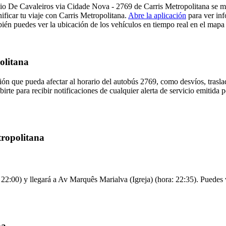
o De Cavaleiros via Cidade Nova - 2769 de Carris Metropolitana se mue
ificar tu viaje con Carris Metropolitana.
Abre la aplicación
para ver inf
én puedes ver la ubicación de los vehículos en tiempo real en el mapa d
olitana
ón que pueda afectar al horario del autobús 2769, como desvíos, trasla
irte para recibir notificaciones de cualquier alerta de servicio emitida 
tropolitana
:00) y llegará a Av Marquês Marialva (Igreja) (hora: 22:35). Puedes ver
na