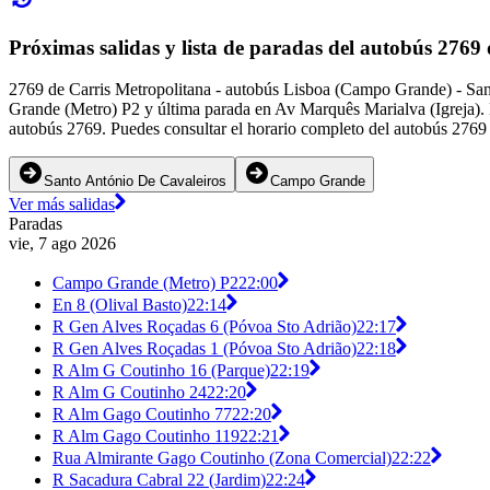
Próximas salidas y lista de paradas del autobús 2769
2769 de Carris Metropolitana - autobús Lisboa (Campo Grande) - San
Grande (Metro) P2 y última parada en Av Marquês Marialva (Igreja). D
autobús 2769. Puedes consultar el horario completo del autobús 2769 
Santo António De Cavaleiros
Campo Grande
Ver más salidas
Paradas
vie, 7 ago 2026
Campo Grande (Metro) P2
22:00
En 8 (Olival Basto)
22:14
R Gen Alves Roçadas 6 (Póvoa Sto Adrião)
22:17
R Gen Alves Roçadas 1 (Póvoa Sto Adrião)
22:18
R Alm G Coutinho 16 (Parque)
22:19
R Alm G Coutinho 24
22:20
R Alm Gago Coutinho 77
22:20
R Alm Gago Coutinho 119
22:21
Rua Almirante Gago Coutinho (Zona Comercial)
22:22
R Sacadura Cabral 22 (Jardim)
22:24