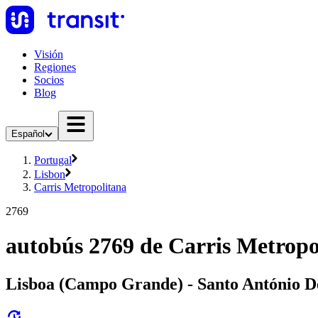
Visión
Regiones
Socios
Blog
Español
Portugal
Lisbon
Carris Metropolitana
2769
autobús 2769 de Carris Metropo
Lisboa (Campo Grande) - Santo António D