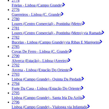
2774
Frielas - Lisboa (Campo Grande)
2776
Guerreiros - Lisboa (C. Grande)
2780
Loures (Centro Comercial) - Pontinha (Metro)
2781
Loures (Centro Comercial) - Pontinha (Metro) via Ramada
2782
Bucelas - Lisboa (Campo Grande) via Ribas E Manjoeira
2785
Covas De Ferro - Lisboa (C. Grande)
2790
Alverca (Estação) - Lisboa (Areeiro)
2792
Arcena - Lisboa (Estação Do Oriente)
2793
Lisboa (Campo Grande) - Quinta Da Piedade
2794
Forte Da Casa - Lisboa (Estação Do Oriente)
2795
Lisboa (Campo Grande) - Santa Iria Da Azóia
2796
Lisboa (Campo Grande) - Vialonga via Infantado