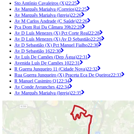
Sto António Cavaleiros (X)
22:25
Av Marquês Marialva (Correios)
22:25
Av Marquês Marialva (Igreja)
22:26
Av M Carlos Andrade (C Saúde)
22:26
Pça Dom Rui Da Câmara 39b
22:28
Av D Luís Menezes (X) Pct Corte Real
22:28
Av D Luís Menezes (X) Av D Sebastião
22:29
Av D Sebastião (X) Pct Manuel Fialho
22:30
Av D Sebastião 16
22:30
Av Luís De Camões (Dep Água)
22:31
Avenida Luís De Camões 10
22:31
R Guerra Junqueiro 11 (Cidade Nova)
22:32
Rua Guerra Junqueiro (X) Praceta Eça De Queiroz
22:33
R Manuel Casimiro Q1
22:34
Av Conde Avranches 4
22:34
Av Marquês Marialva (Igreja)
22:35