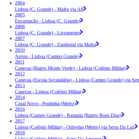
2804
Lisboa (C. Grande) - Mafra via A8
2805
Encarnação - Lisboa (C. Grande)
2806
Lisboa (C. Grande) - Livramento
2807
Lisboa (C. Grande) - Zambujal via Mafra
2810
Arroja - Lisboa (Campo Grande)
2811
Caneças (Bairro Monte Verde) - Lisboa (Colégio Militar)
2812
Caneças (Escola Secundária) - Lisboa (Campo Grande) via Se
2813
Caneças - Lisboa (Colégio Militar)
2814
Casal Novo - Pontinha (Metro)
2816
Lisboa (Campo Grande) - Ramada (Bairro Bons Dias)
2817
Lisboa (Colégio Militar) - Odivelas (Metro) via Serra Da Luz
2818
Lisboa (Colégio Militar) - Serra Da Amoreira