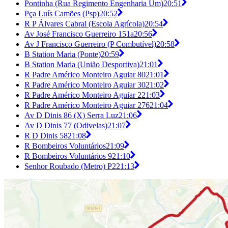
Pontinha (Rua Regimento Engenharia Um)
20:51
Pça Luís Camões (Psp)
20:52
R P Álvares Cabral (Escola Agrícola)
20:54
Av José Francisco Guerreiro 151a
20:56
Av J Francisco Guerreiro (P Combutível)
20:58
B Station Maria (Ponte)
20:59
B Station Maria (União Desportiva)
21:01
R Padre Américo Monteiro Aguiar 80
21:01
R Padre Américo Monteiro Aguiar 30
21:02
R Padre Américo Monteiro Aguiar 2
21:03
R Padre Américo Monteiro Aguiar 276
21:04
Av D Dinis 86 (X) Serra Luz
21:06
Av D Dinis 77 (Odivelas)
21:07
R D Dinis 58
21:08
R Bombeiros Voluntários
21:09
R Bombeiros Voluntários 9
21:10
Senhor Roubado (Metro) P2
21:13