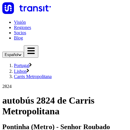
Visión
Regiones
Socios
Blog
Español
Portugal
Lisbon
Carris Metropolitana
2824
autobús 2824 de Carris
Metropolitana
Pontinha (Metro) - Senhor Roubado