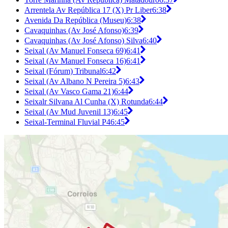
Arrentela Av República 17 (X) Pr Liber
6:38
Avenida Da República (Museu)
6:38
Cavaquinhas (Av José Afonso)
6:39
Cavaquinhas (Av José Afonso) Silva
6:40
Seixal (Av Manuel Fonseca 69)
6:41
Seixal (Av Manuel Fonseca 16)
6:41
Seixal (Fórum) Tribunal
6:42
Seixal (Av Albano N Pereira 5)
6:43
Seixal (Av Vasco Gama 21)
6:44
Seixalr Silvana Al Cunha (X) Rotunda
6:44
Seixal (Av Mud Juvenil 13)
6:45
Seixal-Terminal Fluvial P4
6:45