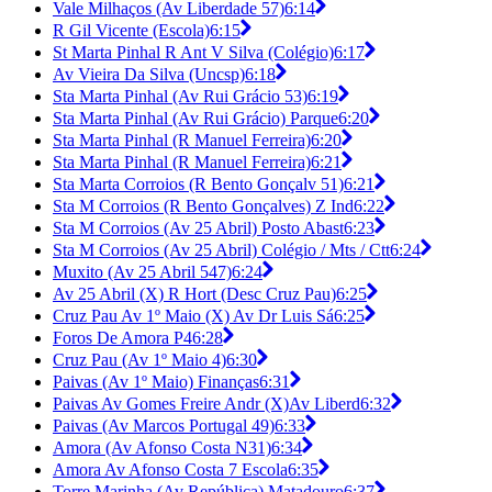
Vale Milhaços (Av Liberdade 57)
6:14
R Gil Vicente (Escola)
6:15
St Marta Pinhal R Ant V Silva (Colégio)
6:17
Av Vieira Da Silva (Uncsp)
6:18
Sta Marta Pinhal (Av Rui Grácio 53)
6:19
Sta Marta Pinhal (Av Rui Grácio) Parque
6:20
Sta Marta Pinhal (R Manuel Ferreira)
6:20
Sta Marta Pinhal (R Manuel Ferreira)
6:21
Sta Marta Corroios (R Bento Gonçalv 51)
6:21
Sta M Corroios (R Bento Gonçalves) Z Ind
6:22
Sta M Corroios (Av 25 Abril) Posto Abast
6:23
Sta M Corroios (Av 25 Abril) Colégio / Mts / Ctt
6:24
Muxito (Av 25 Abril 547)
6:24
Av 25 Abril (X) R Hort (Desc Cruz Pau)
6:25
Cruz Pau Av 1º Maio (X) Av Dr Luis Sá
6:25
Foros De Amora P4
6:28
Cruz Pau (Av 1º Maio 4)
6:30
Paivas (Av 1º Maio) Finanças
6:31
Paivas Av Gomes Freire Andr (X)Av Liberd
6:32
Paivas (Av Marcos Portugal 49)
6:33
Amora (Av Afonso Costa N31)
6:34
Amora Av Afonso Costa 7 Escola
6:35
Torre Marinha (Av República) Matadouro
6:37