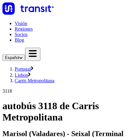
Visión
Regiones
Socios
Blog
Español
Portugal
Lisbon
Carris Metropolitana
3118
autobús 3118 de Carris
Metropolitana
Marisol (Valadares) - Seixal (Terminal