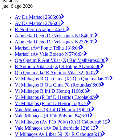
Paradas
jue, 6 ago 2026
Av Da Marisol 266
6:00
Av Da Marisol 279
6:01
R Norberto Araújo 14
6:01
Alameda Diego De Velasquez N184
6:02
Alameda Diego De Velasquez N237
6:02
Marisol (Avª Fonte Telha 13)
6:04
Marisol (Av Vale Boieiro N57)
6:04
Qta Queim R Ant Vilar (X) Ric Malheiros
6:06
R António Vilar 34 (X) R Filipe Álvaro
6:06
Qta Queimada (R António Vilar 322)
6:07
Vl Milhaços R Qta Cima (X) Qta Queimada
6:07
Vl Milhaços R Qta Cima 78 (Rotundas)
6:08
Vl Milhaços R Inf D Henriq 116
6:08
Vl Milhaços (R Inf D Henriq) Escola
6:09
Vl Milhaços (R Inf D Henriq 53)
6:10
Vale Milhaços (R Inf D Henriq 19)
6:10
Vale Milhaços (R Fáb Pólvora 84)
6:11
Vl Milhaços (Av Fáb Pólv) (X) R Cabouca
6:12
Vale Milhaços (Av Da Liberdade 12)
6:13
V Milhaços Av Liber 59 (X) R Cabouca
6:13