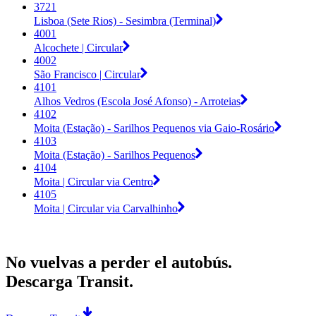
3721
Lisboa (Sete Rios) - Sesimbra (Terminal)
4001
Alcochete | Circular
4002
São Francisco | Circular
4101
Alhos Vedros (Escola José Afonso) - Arroteias
4102
Moita (Estação) - Sarilhos Pequenos via Gaio-Rosário
4103
Moita (Estação) - Sarilhos Pequenos
4104
Moita | Circular via Centro
4105
Moita | Circular via Carvalhinho
No vuelvas a perder el autobús.
Descarga Transit.