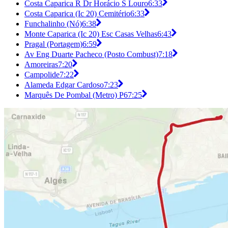
Costa Caparica R Dr Horácio S Louro
6:33
Costa Caparica (Ic 20) Cemitério
6:33
Funchalinho (Nó)
6:38
Monte Caparica (Ic 20) Esc Casas Velhas
6:43
Pragal (Portagem)
6:59
Av Eng Duarte Pacheco (Posto Combust)
7:18
Amoreiras
7:20
Campolide
7:22
Alameda Edgar Cardoso
7:23
Marquês De Pombal (Metro) P6
7:25