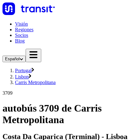
Visión
Regiones
Socios
Blog
Español
Portugal
Lisbon
Carris Metropolitana
3709
autobús 3709 de Carris
Metropolitana
Costa Da Caparica (Terminal) - Lisboa