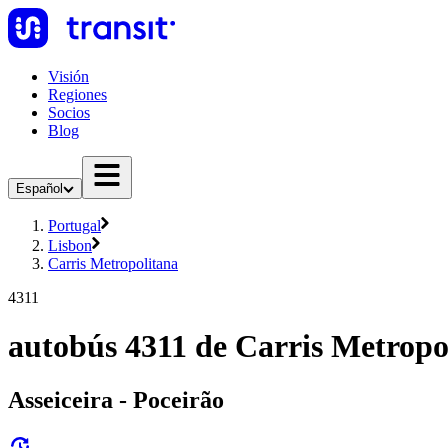
Visión
Regiones
Socios
Blog
Español
Portugal
Lisbon
Carris Metropolitana
4311
autobús 4311 de Carris Metropo
Asseiceira - Poceirão