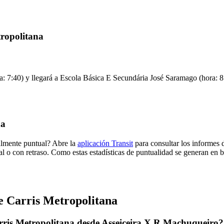
tropolitana
 7:40) y llegará a Escola Básica E Secundária José Saramago (hora: 8:0
na
almente puntual? Abre la
aplicación Transit
para consultar los informes 
al o con retraso. Como estas estadísticas de puntualidad se generan en ba
e Carris Metropolitana
rris Metropolitana desde Asseiceira X R Machuqueiro?