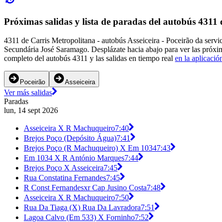
Próximas salidas y lista de paradas del autobús 4311
4311 de Carris Metropolitana - autobús Asseiceira - Poceirão da serv
Secundária José Saramago. Desplázate hacia abajo para ver las próxim
completo del autobús 4311 y las salidas en tiempo real
en la aplicació
Poceirão
Asseiceira
Ver más salidas
Paradas
lun, 14 sept 2026
Asseiceira X R Machuqueiro
7:40
Brejos Poço (Depósito Água)
7:41
Brejos Poço (R Machuqueiro) X Em 1034
7:43
Em 1034 X R António Marques
7:44
Brejos Poço X Asseiceira
7:45
Rua Constatina Fernandes
7:45
R Const Fernandesxr Cap Jusino Costa
7:48
Asseiceira X R Machuqueiro
7:50
Rua Da Tiaga (X) Rua Da Lavradora
7:51
Lagoa Calvo (Em 533) X Forninho
7:52