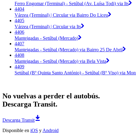
Ferro Engomar (Terminal) - Setúbal (Av. Luísa Todi) via Its
4404
Várzea (Terminal) | Circular via Bairro Do Liceu
4405
Várzea (Terminal) | Circular via Its
4406
Manteigadas - Setúbal (Mercado)
4407
Manteigadas - Setúbal (Mercado) via Bairro 25 De Abril
4408
Manteigadas - Setúbal (Mercado) via Bela Vista
4409
Setúbal (Bº Quinta Santo António) - Setúbal (Bº Viso) via Mon
No vuelvas a perder el autobús.
Descarga Transit.
Descarga Transit
Disponible en
iOS
y
Android