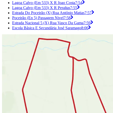
Lagoa Calvo (Em 533) X R Joao Costa
7:54
Lagoa Calvo (Em 533) X R Peraltas
7:55
Estrada Do Poceirão (X) Rua António Matias
7:57
Poceirão (En 5) Passagem Nivel
7:58
Estrada Nacional 5 (X) Rua Vasco Da Gama
7:59
Escola Básica E Secundária José Saramago
8:00