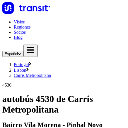
Visión
Regiones
Socios
Blog
Español
Portugal
Lisbon
Carris Metropolitana
4530
autobús 4530 de Carris
Metropolitana
Bairro Vila Morena - Pinhal Novo