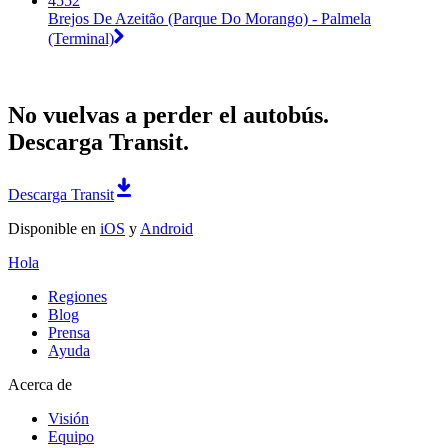
4552
Brejos De Azeitão (Parque Do Morango) - Palmela
(Terminal)
No vuelvas a perder el autobús.
Descarga Transit.
Descarga Transit
Disponible en
iOS
y
Android
Hola
Regiones
Blog
Prensa
Ayuda
Acerca de
Visión
Equipo