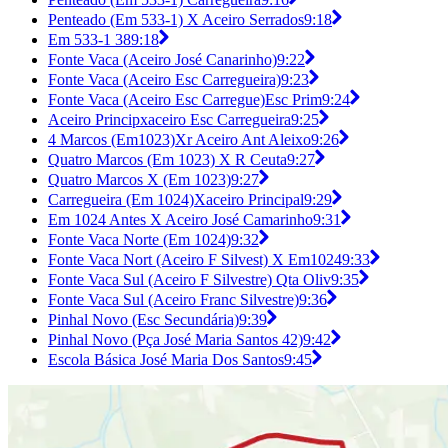
Penteado (Em 533-1) X Aceiro Serrados
9:18
Em 533-1 38
9:18
Fonte Vaca (Aceiro José Canarinho)
9:22
Fonte Vaca (Aceiro Esc Carregueira)
9:23
Fonte Vaca (Aceiro Esc Carregue)Esc Prim
9:24
Aceiro Principxaceiro Esc Carregueira
9:25
4 Marcos (Em1023)Xr Aceiro Ant Aleixo
9:26
Quatro Marcos (Em 1023) X R Ceuta
9:27
Quatro Marcos X (Em 1023)
9:27
Carregueira (Em 1024)Xaceiro Principal
9:29
Em 1024 Antes X Aceiro José Camarinho
9:31
Fonte Vaca Norte (Em 1024)
9:32
Fonte Vaca Nort (Aceiro F Silvest) X Em1024
9:33
Fonte Vaca Sul (Aceiro F Silvestre) Qta Oliv
9:35
Fonte Vaca Sul (Aceiro Franc Silvestre)
9:36
Pinhal Novo (Esc Secundária)
9:39
Pinhal Novo (Pça José Maria Santos 42)
9:42
Escola Básica José Maria Dos Santos
9:45