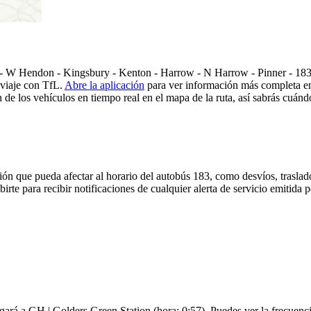
- W Hendon - Kingsbury - Kenton - Harrow - N Harrow - Pinner - 183 d
 viaje con TfL.
Abre la aplicación
para ver información más completa en 
de los vehículos en tiempo real en el mapa de la ruta, así sabrás cuándo
ón que pueda afectar al horario del autobús 183, como desvíos, traslado
irte para recibir notificaciones de cualquier alerta de servicio emitida
legará a GH | Golders Green Station (hora: 0:57). Puedes ver la frecuenci