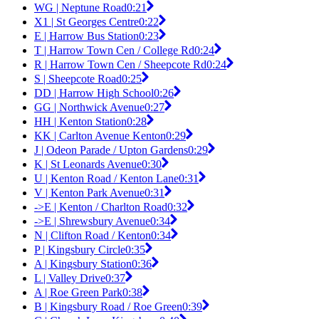
WG | Neptune Road
0:21
X1 | St Georges Centre
0:22
E | Harrow Bus Station
0:23
T | Harrow Town Cen / College Rd
0:24
R | Harrow Town Cen / Sheepcote Rd
0:24
S | Sheepcote Road
0:25
DD | Harrow High School
0:26
GG | Northwick Avenue
0:27
HH | Kenton Station
0:28
KK | Carlton Avenue Kenton
0:29
J | Odeon Parade / Upton Gardens
0:29
K | St Leonards Avenue
0:30
U | Kenton Road / Kenton Lane
0:31
V | Kenton Park Avenue
0:31
->E | Kenton / Charlton Road
0:32
->E | Shrewsbury Avenue
0:34
N | Clifton Road / Kenton
0:34
P | Kingsbury Circle
0:35
A | Kingsbury Station
0:36
L | Valley Drive
0:37
A | Roe Green Park
0:38
B | Kingsbury Road / Roe Green
0:39