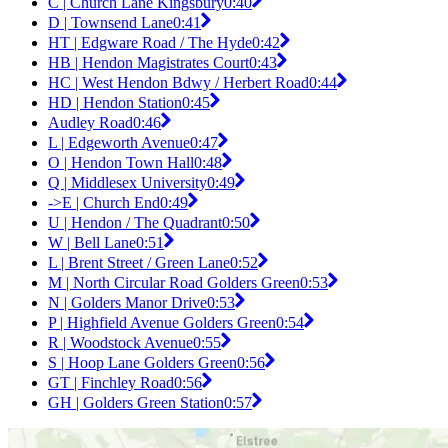
C | Church Lane Kingsbury
0:40
D | Townsend Lane
0:41
HT | Edgware Road / The Hyde
0:42
HB | Hendon Magistrates Court
0:43
HC | West Hendon Bdwy / Herbert Road
0:44
HD | Hendon Station
0:45
Audley Road
0:46
L | Edgeworth Avenue
0:47
O | Hendon Town Hall
0:48
Q | Middlesex University
0:49
->E | Church End
0:49
U | Hendon / The Quadrant
0:50
W | Bell Lane
0:51
L | Brent Street / Green Lane
0:52
M | North Circular Road Golders Green
0:53
N | Golders Manor Drive
0:53
P | Highfield Avenue Golders Green
0:54
R | Woodstock Avenue
0:55
S | Hoop Lane Golders Green
0:56
GT | Finchley Road
0:56
GH | Golders Green Station
0:57