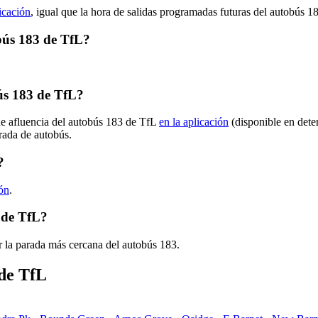
licación
, igual que la hora de salidas programadas futuras del autobús 1
obús 183 de TfL?
ús 183 de TfL?
de afluencia del autobús 183 de TfL
en la aplicación
(disponible en dete
arada de autobús.
?
ión
.
 de TfL?
r la parada más cercana del autobús 183.
 de TfL