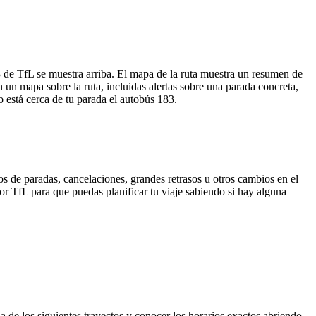
e TfL se muestra arriba. El mapa de la ruta muestra un resumen de
un mapa sobre la ruta, incluidas alertas sobre una parada concreta,
 está cerca de tu parada el autobús 183.
s de paradas, cancelaciones, grandes retrasos u otros cambios en el
 por TfL para que puedas planificar tu viaje sabiendo si hay alguna
a de los siguientes trayectos y conocer los horarios exactos abriendo