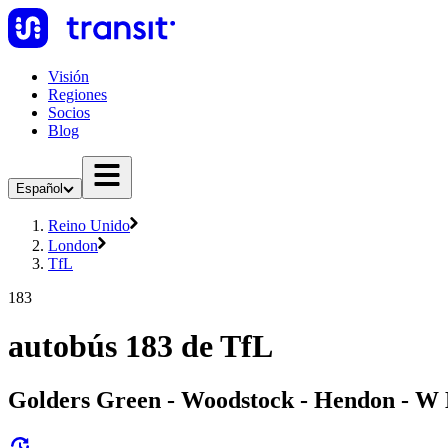
Visión
Regiones
Socios
Blog
Español
Reino Unido
London
TfL
183
autobús 183 de TfL
Golders Green - Woodstock - Hendon - W 