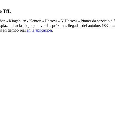
de TfL
 - Kingsbury - Kenton - Harrow - N Harrow - Pinner da servicio a 53
splázate hacia abajo para ver las próximas llegadas del autobús 183 a c
as en tiempo real
en la aplicación
.