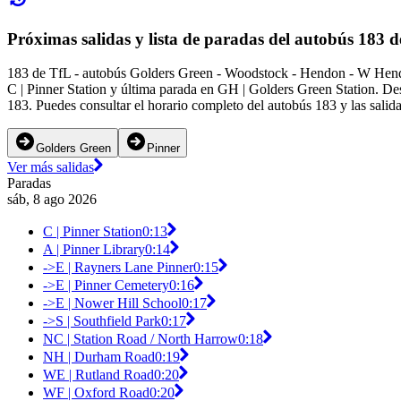
Próximas salidas y lista de paradas del autobús 183 
183 de TfL - autobús Golders Green - Woodstock - Hendon - W Hendon
C | Pinner Station y última parada en GH | Golders Green Station. De
183. Puedes consultar el horario completo del autobús 183 y las salid
Golders Green
Pinner
Ver más salidas
Paradas
sáb, 8 ago 2026
C | Pinner Station
0:13
A | Pinner Library
0:14
->E | Rayners Lane Pinner
0:15
->E | Pinner Cemetery
0:16
->E | Nower Hill School
0:17
->S | Southfield Park
0:17
NC | Station Road / North Harrow
0:18
NH | Durham Road
0:19
WE | Rutland Road
0:20
WF | Oxford Road
0:20