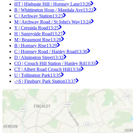
HT | Highgate Hill / Hornsey Lane
13:20
B | Whittington Hosp / Magdala Ave
13:22
C | Archway Station
13:23
M | Archway Road / St John's Way
13:24
Y | Cressida Road
13:25
H | Sunnyside Road
13:27
M | Beaumont Rise
13:28
B | Hornsey Rise
13:29
C | Hornsey Road / Hanley Road
13:30
D | Almington Street
13:32
CO | Crouch Hill Station / Hanley Rd
13:33
CT | Albert Road Crouch Hill
13:34
U | Tollington Park
13:35
->S | Finsbury Park Station
13:37