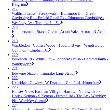
Kingston
217
Waltham Cross - Freezywater - Bullsmoor Ln - Great
Cambridge Rd - Enfield Retail Pk - Edmonton Cambridge -
Westbury Av - Turnpike Ln Sta
218
Hammersmith - Starch Green - Acton Vale - Acton - N Acton
219
Wimbledon - Colliers Wood - Tooting Bway - Wandsworth
Common - Clapham Jct
220
Willesden Jct - White City - Shepherds Bush - Hammersmith -
Wandsworth
221
Edgware Station - Turnpike Lane Station
222
Uxbridge - Cowley - W Drayton - Cranford - Hounslow
223
Harrow View, Eastman Village - Harrow - Northwick Pk
Hosp - Kenton - S Kenton - Preston Rd - The Av - Wembley
Pk - Wembley Central
224
Alperton, Sainsbury's - Beresford Av - Pk Royal - Central