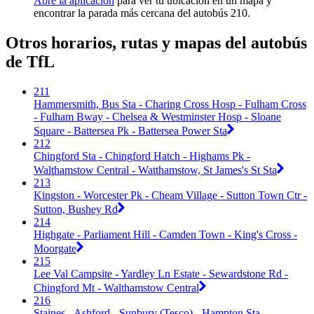
Abre la aplicación
para ver tu ubicación en un mapa y
encontrar la parada más cercana del autobús 210.
Otros horarios, rutas y mapas del autobús
de TfL
211
Hammersmith, Bus Sta - Charing Cross Hosp - Fulham Cross
- Fulham Bway - Chelsea & Westminster Hosp - Sloane
Square - Battersea Pk - Battersea Power Sta
212
Chingford Sta - Chingford Hatch - Highams Pk -
Walthamstow Central - Watthamstow, St James's St Sta
213
Kingston - Worcester Pk - Cheam Village - Sutton Town Ctr -
Sutton, Bushey Rd
214
Highgate - Parliament Hill - Camden Town - King's Cross -
Moorgate
215
Lee Val Campsite - Yardley Ln Estate - Sewardstone Rd -
Chingford Mt - Walthamstow Central
216
Staines - Ashford - Sunbury (Tesco) - Hampton Sta -