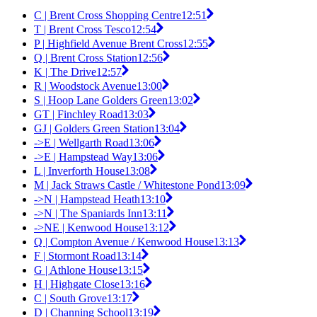
C | Brent Cross Shopping Centre
12:51
T | Brent Cross Tesco
12:54
P | Highfield Avenue Brent Cross
12:55
Q | Brent Cross Station
12:56
K | The Drive
12:57
R | Woodstock Avenue
13:00
S | Hoop Lane Golders Green
13:02
GT | Finchley Road
13:03
GJ | Golders Green Station
13:04
->E | Wellgarth Road
13:06
->E | Hampstead Way
13:06
L | Inverforth House
13:08
M | Jack Straws Castle / Whitestone Pond
13:09
->N | Hampstead Heath
13:10
->N | The Spaniards Inn
13:11
->NE | Kenwood House
13:12
Q | Compton Avenue / Kenwood House
13:13
F | Stormont Road
13:14
G | Athlone House
13:15
H | Highgate Close
13:16
C | South Grove
13:17
D | Channing School
13:19