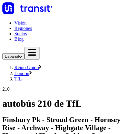
Visión
Regiones
Socios
Blog
Español
Reino Unido
London
TfL
210
autobús 210 de TfL
Finsbury Pk - Stroud Green - Hornsey
Rise - Archway - Highgate Village -