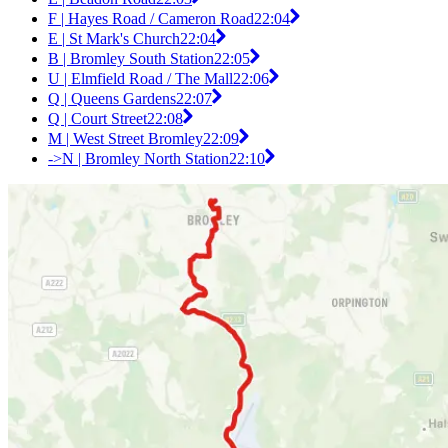
F | Hayes Road / Cameron Road
22:04
E | St Mark's Church
22:04
B | Bromley South Station
22:05
U | Elmfield Road / The Mall
22:06
Q | Queens Gardens
22:07
Q | Court Street
22:08
M | West Street Bromley
22:09
->N | Bromley North Station
22:10