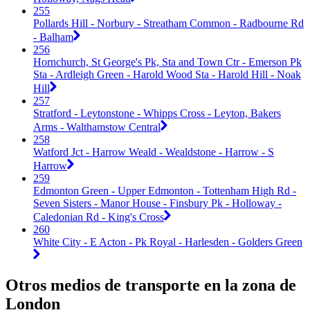
255
Pollards Hill - Norbury - Streatham Common - Radbourne Rd
- Balham
256
Hornchurch, St George's Pk, Sta and Town Ctr - Emerson Pk
Sta - Ardleigh Green - Harold Wood Sta - Harold Hill - Noak
Hill
257
Stratford - Leytonstone - Whipps Cross - Leyton, Bakers
Arms - Walthamstow Central
258
Watford Jct - Harrow Weald - Wealdstone - Harrow - S
Harrow
259
Edmonton Green - Upper Edmonton - Tottenham High Rd -
Seven Sisters - Manor House - Finsbury Pk - Holloway -
Caledonian Rd - King's Cross
260
White City - E Acton - Pk Royal - Harlesden - Golders Green
Otros medios de transporte en la zona de
London