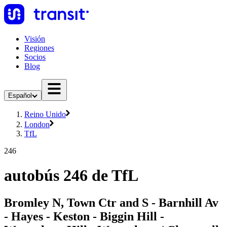
Visión
Regiones
Socios
Blog
Español
Reino Unido
London
TfL
246
autobús 246 de TfL
Bromley N, Town Ctr and S - Barnhill Av
- Hayes - Keston - Biggin Hill -