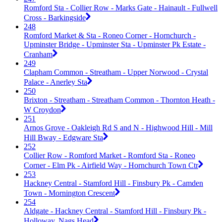
Romford Sta - Collier Row - Marks Gate - Hainault - Fullwell
Cross - Barkingside
248
Romford Market & Sta - Roneo Corner - Hornchurch -
Upminster Bridge - Upminster Sta - Upminster Pk Estate -
Cranham
249
Clapham Common - Streatham - Upper Norwood - Crystal
Palace - Anerley Sta
250
Brixton - Streatham - Streatham Common - Thornton Heath -
W Croydon
251
Arnos Grove - Oakleigh Rd S and N - Highwood Hill - Mill
Hill Bway - Edgware Sta
252
Collier Row - Romford Market - Romford Sta - Roneo
Corner - Elm Pk - Airfield Way - Hornchurch Town Ctr
253
Hackney Central - Stamford Hill - Finsbury Pk - Camden
Town - Mornington Crescent
254
Aldgate - Hackney Central - Stamford Hill - Finsbury Pk -
Holloway, Nags Head