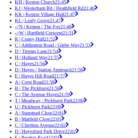
KH | Keston Church
21:45
KJ | Westerham Rd / Heathfield Rd
21:46
KK | Keston Village Hall
21:47
KL | Leafy Grove
21:47
->N | Keston / The Fox
21:48
->W | Hartfield Crescent
21:51
R | Coney Hall
21:52
C | Addington Road / Glebe Way
21:53
D | Tiepigs Lane
21:54
H | Holland Way
21:55
C | Hayes
21:56
D | Hayes / Station Approach
21:56
E | Hayes Hill Road
21:57
A | Crest Road
21:58
B | The Pickhurst
21:58
C | The Avenue Hayes
21:59
T | Meadway / Pickhurst Park
22:00
U | Pickhurst Park
22:00
A | Stanstead Close
22:01
B | Matfield Close
22:01
C | Cheriton Avenue
22:02
D | Hayesford Park Drive
22:02
E | Beadon Road
22:03