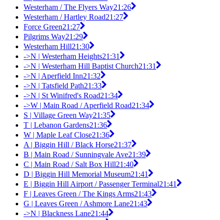
Westerham / The Flyers Way
21:26
Westerham / Hartley Road
21:27
Force Green
21:27
Pilgrims Way
21:29
Westerham Hill
21:30
->N | Westerham Heights
21:31
->N | Westerham Hill Baptist Church
21:31
->N | Aperfield Inn
21:32
->N | Tatsfield Path
21:33
->N | St Winifred's Road
21:34
->W | Main Road / Aperfield Road
21:34
S | Village Green Way
21:35
T | Lebanon Gardens
21:36
W | Maple Leaf Close
21:36
A | Biggin Hill / Black Horse
21:37
B | Main Road / Sunningvale Ave
21:39
C | Main Road / Salt Box Hill
21:40
D | Biggin Hill Memorial Museum
21:41
E | Biggin Hill Airport / Passenger Terminal
21:41
F | Leaves Green / The Kings Arms
21:43
G | Leaves Green / Ashmore Lane
21:43
->N | Blackness Lane
21:44