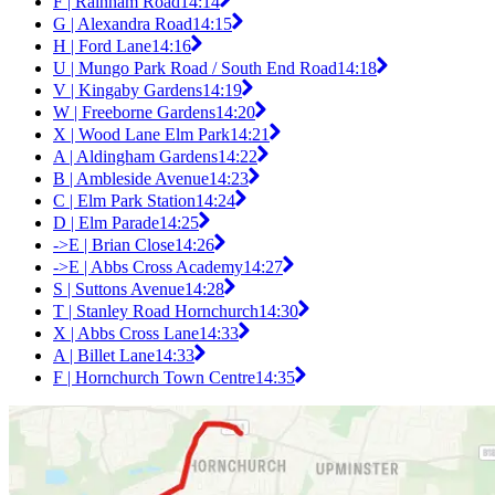
F | Rainham Road
14:14
G | Alexandra Road
14:15
H | Ford Lane
14:16
U | Mungo Park Road / South End Road
14:18
V | Kingaby Gardens
14:19
W | Freeborne Gardens
14:20
X | Wood Lane Elm Park
14:21
A | Aldingham Gardens
14:22
B | Ambleside Avenue
14:23
C | Elm Park Station
14:24
D | Elm Parade
14:25
->E | Brian Close
14:26
->E | Abbs Cross Academy
14:27
S | Suttons Avenue
14:28
T | Stanley Road Hornchurch
14:30
X | Abbs Cross Lane
14:33
A | Billet Lane
14:33
F | Hornchurch Town Centre
14:35