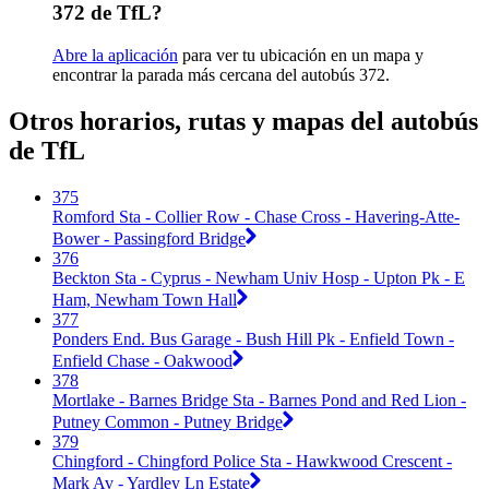
372 de TfL?
Abre la aplicación
para ver tu ubicación en un mapa y
encontrar la parada más cercana del autobús 372.
Otros horarios, rutas y mapas del autobús
de TfL
375
Romford Sta - Collier Row - Chase Cross - Havering-Atte-
Bower - Passingford Bridge
376
Beckton Sta - Cyprus - Newham Univ Hosp - Upton Pk - E
Ham, Newham Town Hall
377
Ponders End. Bus Garage - Bush Hill Pk - Enfield Town -
Enfield Chase - Oakwood
378
Mortlake - Barnes Bridge Sta - Barnes Pond and Red Lion -
Putney Common - Putney Bridge
379
Chingford - Chingford Police Sta - Hawkwood Crescent -
Mark Av - Yardley Ln Estate