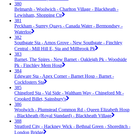
380
Belmarsh - Woolwich - Charlton Village - Blackheath -
Lewisham, Shopping Ctr
381
Peckham - Surrey Quays - Canada Water - Bermondsey -
Waterloo
382
Southgate Sta - Arnos Grove - New Southgate - Finchley
Central - Mill Hill E, Sta and Millbrook Pk
383
Barnet, The Spires - New Barnet - Oakleigh Pk - Woodside
Pk - Finchley Mem Hosp
384
Edgware Sta - Apex Corner - Barnet Hosp - Barnet -
Cockfosters Sta
385
Chingford Sta - Val Side - Waltham Way - Chingford Mt -
Crooked Billet, Sainsbury's
386
Woolwich - Plumstead Common Rd - Queen Elizabeth Hosp
- Blackheath (Royal Standard) - Blackheath Village
388
Stratford City - Hackney Wick - Bethnal Green - Shoreditch -
London Bridge