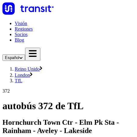
Visión
Regiones
Socios
Blog
Español
Reino Unido
London
TfL
372
autobús 372 de TfL
Hornchurch Town Ctr - Elm Pk Sta -
Rainham - Aveley - Lakeside