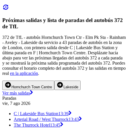
Próximas salidas y lista de paradas del autobús 372
de TfL
372 de TfL - autobús Hornchurch Town Ctr - Elm Pk Sta - Rainham
- Aveley - Lakeside da servicio a 43 paradas de autobús en la zona
de London, con primera salida desde C | Lakeside Bus Station y
última parada en F | Hornchurch Town Centre. Desplázate hacia
abajo para ver las próximas llegadas del autobús 372 a cada parada
y se mostrará la próxima salida programada del autobús 372. Puedes
consultar el horario completo del autobús 372 y las salidas en tiempo
real
en la aplicación
.
Hornchurch Town Centre
Lakeside
Ver más salidas
Paradas
vie, 7 ago 2026
C | Lakeside Bus Station
13:39
Arterial Road / West Thurrock
13:43
The Thurrock Hotel
13:45