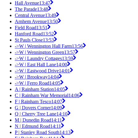
Hall Avenue
13:47
The Parade
13:48
Central Avenue
13:49
Arnhem Avenue
13:50
Field Road
13:51
Hanford Road
13:52
St Pauls Close
13:53
->W | Wennington Hall Farm
13:56
->W | Wennington Green
13:57
->W | Laundry Cottages
13:59
->W | East Hall Lane
14:00
->W | Eastwood Drive
14:01
->W | Brookway
14:04
->W | Ferro Road
14:05
A | Rainham Station
14:05
C | Rainham War Memorial
14:06
F | Rainham Tesco
14:07
G | Dovers Corner
14:09
Q | Cherry Tree Lane
14:10
M | Dunedin Road
14:11
N | Edmund Road
14:11
P | Stanley Road South
14:13