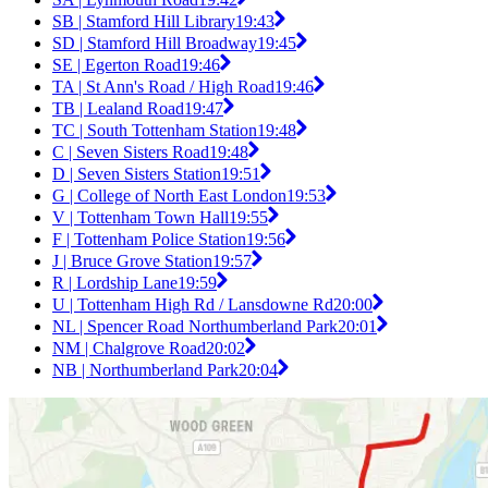
SB | Stamford Hill Library
19:43
SD | Stamford Hill Broadway
19:45
SE | Egerton Road
19:46
TA | St Ann's Road / High Road
19:46
TB | Lealand Road
19:47
TC | South Tottenham Station
19:48
C | Seven Sisters Road
19:48
D | Seven Sisters Station
19:51
G | College of North East London
19:53
V | Tottenham Town Hall
19:55
F | Tottenham Police Station
19:56
J | Bruce Grove Station
19:57
R | Lordship Lane
19:59
U | Tottenham High Rd / Lansdowne Rd
20:00
NL | Spencer Road Northumberland Park
20:01
NM | Chalgrove Road
20:02
NB | Northumberland Park
20:04