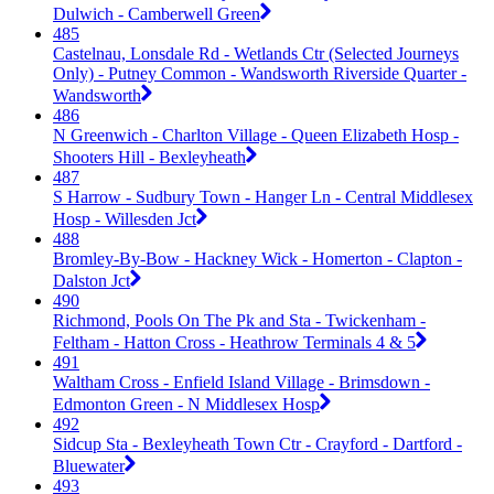
Dulwich - Camberwell Green
485
Castelnau, Lonsdale Rd - Wetlands Ctr (Selected Journeys
Only) - Putney Common - Wandsworth Riverside Quarter -
Wandsworth
486
N Greenwich - Charlton Village - Queen Elizabeth Hosp -
Shooters Hill - Bexleyheath
487
S Harrow - Sudbury Town - Hanger Ln - Central Middlesex
Hosp - Willesden Jct
488
Bromley-By-Bow - Hackney Wick - Homerton - Clapton -
Dalston Jct
490
Richmond, Pools On The Pk and Sta - Twickenham -
Feltham - Hatton Cross - Heathrow Terminals 4 & 5
491
Waltham Cross - Enfield Island Village - Brimsdown -
Edmonton Green - N Middlesex Hosp
492
Sidcup Sta - Bexleyheath Town Ctr - Crayford - Dartford -
Bluewater
493