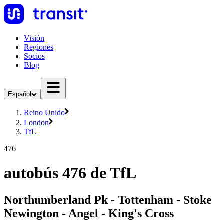
Visión
Regiones
Socios
Blog
Español
Reino Unido
London
TfL
476
autobús 476 de TfL
Northumberland Pk - Tottenham - Stoke
Newington - Angel - King's Cross