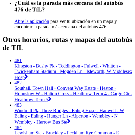
¿Cuál es la parada más cercana del autobús
476 de TfL?
Abre la aplicación
para ver tu ubicación en un mapa y
encontrar la parada más cercana del autobús 476.
Otros horarios, rutas y mapas del autobús
de TfL
481
Kingston - Bushy Pk - Teddington - Fulwell - Whitton -
Twickenham Stadium - Mogden Ln - Isleworth, W Middlesex
Hosp
482
Southall, Town Hall - Convent Way Estate - Heston -
Hounslow W - Hatton Cross - Heathrow Term 4 - Cargo Ctr -
Heathrow Term 5
483
Windmill Pk, Three Bridges - Ealing Hosp - Hanwell - W
Ealing - Ealing - Hanger Ln - Alperton - Wembley - N
Wembley - Harrow Bus Sta
484
Lewisham Sta - Brockley - Peckham Rye Common - E