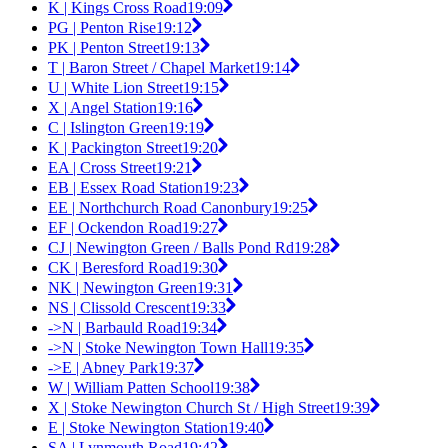
K | Kings Cross Road
19:09
PG | Penton Rise
19:12
PK | Penton Street
19:13
T | Baron Street / Chapel Market
19:14
U | White Lion Street
19:15
X | Angel Station
19:16
C | Islington Green
19:19
K | Packington Street
19:20
EA | Cross Street
19:21
EB | Essex Road Station
19:23
EE | Northchurch Road Canonbury
19:25
EF | Ockendon Road
19:27
CJ | Newington Green / Balls Pond Rd
19:28
CK | Beresford Road
19:30
NK | Newington Green
19:31
NS | Clissold Crescent
19:33
->N | Barbauld Road
19:34
->N | Stoke Newington Town Hall
19:35
->E | Abney Park
19:37
W | William Patten School
19:38
X | Stoke Newington Church St / High Street
19:39
E | Stoke Newington Station
19:40
SA | Lynmouth Road
19:42