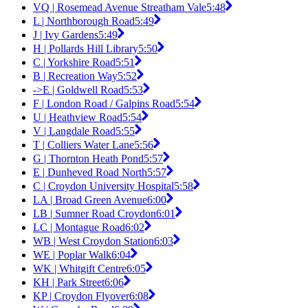
VQ | Rosemead Avenue Streatham Vale
5:48
L | Northborough Road
5:49
J | Ivy Gardens
5:49
H | Pollards Hill Library
5:50
C | Yorkshire Road
5:51
B | Recreation Way
5:52
->E | Goldwell Road
5:53
F | London Road / Galpins Road
5:54
U | Heathview Road
5:54
V | Langdale Road
5:55
T | Colliers Water Lane
5:56
G | Thornton Heath Pond
5:57
E | Dunheved Road North
5:57
C | Croydon University Hospital
5:58
LA | Broad Green Avenue
6:00
LB | Sumner Road Croydon
6:01
LC | Montague Road
6:02
WB | West Croydon Station
6:03
WE | Poplar Walk
6:04
WK | Whitgift Centre
6:05
KH | Park Street
6:06
KP | Croydon Flyover
6:08