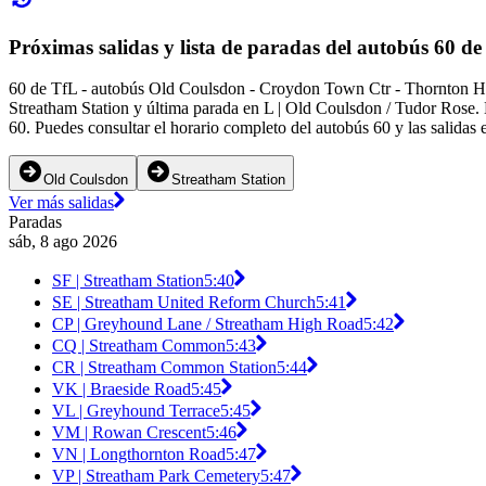
Próximas salidas y lista de paradas del autobús 60 de
60 de TfL - autobús Old Coulsdon - Croydon Town Ctr - Thornton Heat
Streatham Station y última parada en L | Old Coulsdon / Tudor Rose. 
60. Puedes consultar el horario completo del autobús 60 y las salidas 
Old Coulsdon
Streatham Station
Ver más salidas
Paradas
sáb, 8 ago 2026
SF | Streatham Station
5:40
SE | Streatham United Reform Church
5:41
CP | Greyhound Lane / Streatham High Road
5:42
CQ | Streatham Common
5:43
CR | Streatham Common Station
5:44
VK | Braeside Road
5:45
VL | Greyhound Terrace
5:45
VM | Rowan Crescent
5:46
VN | Longthornton Road
5:47
VP | Streatham Park Cemetery
5:47