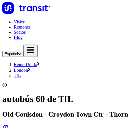
Visión
Regiones
Socios
Blog
Español
Reino Unido
London
TfL
60
autobús 60 de TfL
Old Coulsdon - Croydon Town Ctr - Thorn