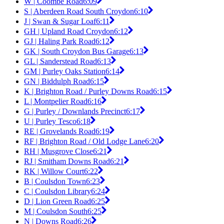
W | Coombe Road
6:09
S | Aberdeen Road South Croydon
6:10
J | Swan & Sugar Loaf
6:11
GH | Upland Road Croydon
6:12
GJ | Haling Park Road
6:12
GK | South Croydon Bus Garage
6:13
GL | Sanderstead Road
6:13
GM | Purley Oaks Station
6:14
GN | Biddulph Road
6:15
K | Brighton Road / Purley Downs Road
6:15
L | Montpelier Road
6:16
G | Purley / Downlands Precinct
6:17
U | Purley Tesco
6:18
RE | Grovelands Road
6:19
RF | Brighton Road / Old Lodge Lane
6:20
RH | Musgrove Close
6:21
RJ | Smitham Downs Road
6:21
RK | Willow Court
6:22
B | Coulsdon Town
6:23
C | Coulsdon Library
6:24
D | Lion Green Road
6:25
M | Coulsdon South
6:25
N | Downs Road
6:26