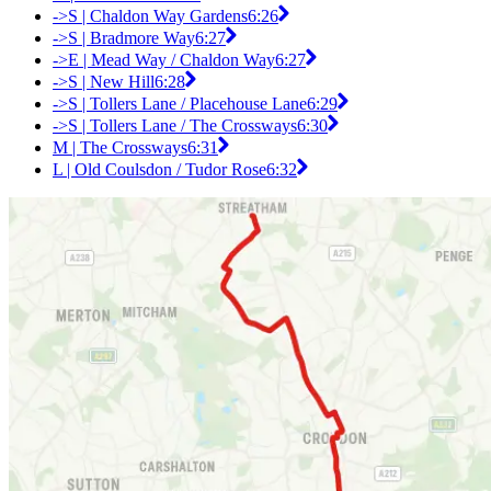
->S | Chaldon Way Gardens
6:26
->S | Bradmore Way
6:27
->E | Mead Way / Chaldon Way
6:27
->S | New Hill
6:28
->S | Tollers Lane / Placehouse Lane
6:29
->S | Tollers Lane / The Crossways
6:30
M | The Crossways
6:31
L | Old Coulsdon / Tudor Rose
6:32