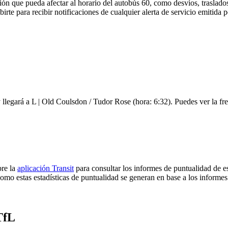
ón que pueda afectar al horario del autobús 60, como desvíos, traslados
irte para recibir notificaciones de cualquier alerta de servicio emitida
y llegará a L | Old Coulsdon / Tudor Rose (hora: 6:32). Puedes ver la fre
bre la
aplicación Transit
para consultar los informes de puntualidad de e
omo estas estadísticas de puntualidad se generan en base a los informes 
TfL