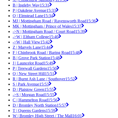
B | Ingleby Way
15:31
P | Oakdene Avenue
15:33
Q | Elmstead Lane
15:34
MJ | Mottingham Road / Ravensworth Road
15:36
MK | Mottingham / Prince of Wales
15:37
->N | Mottingham Road / Court Road
15:39
->W | Eltham College
15:40
->W | Hall View
15:42
Z | Marvels Lane
15:44
F | Chinbrook Road / Baring Road
15:48
B | Grove Park Station
15:48
J | Launcelot Road
15:49
P | Treewall Gardens
15:50
Q | New Street Hill
15:51
R | Burnt Ash Lane / Southover
15:52
S | Park Avenue
15:53
D | Plaistow Green
15:55
->S | Morgan Road
15:55
C | Hammelton Road
15:56
D | Bromley North Station
15:57
T | Queens Gardens
15:59
W | Bromley High Street / The Mall
16:01