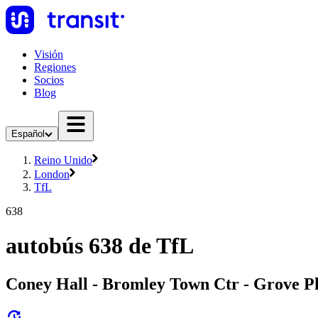
Visión
Regiones
Socios
Blog
Español
Reino Unido
London
TfL
638
autobús 638 de TfL
Coney Hall - Bromley Town Ctr - Grove Pk