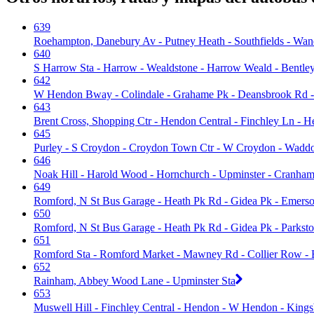
639
Roehampton, Danebury Av - Putney Heath - Southfields - Wands
640
S Harrow Sta - Harrow - Wealdstone - Harrow Weald - Bentl
642
W Hendon Bway - Colindale - Grahame Pk - Deansbrook Rd 
643
Brent Cross, Shopping Ctr - Hendon Central - Finchley Ln - 
645
Purley - S Croydon - Croydon Town Ctr - W Croydon - Waddo
646
Noak Hill - Harold Wood - Hornchurch - Upminster - Cranha
649
Romford, N St Bus Garage - Heath Pk Rd - Gidea Pk - Emers
650
Romford, N St Bus Garage - Heath Pk Rd - Gidea Pk - Parkst
651
Romford Sta - Romford Market - Mawney Rd - Collier Row -
652
Rainham, Abbey Wood Lane - Upminster Sta
653
Muswell Hill - Finchley Central - Hendon - W Hendon - King