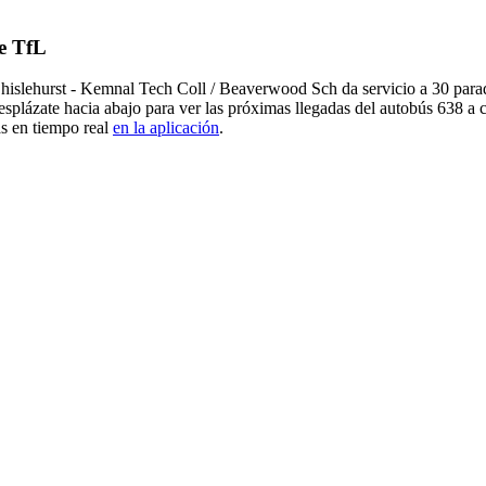
de TfL
islehurst - Kemnal Tech Coll / Beaverwood Sch da servicio a 30 parad
plázate hacia abajo para ver las próximas llegadas del autobús 638 a 
as en tiempo real
en la aplicación
.