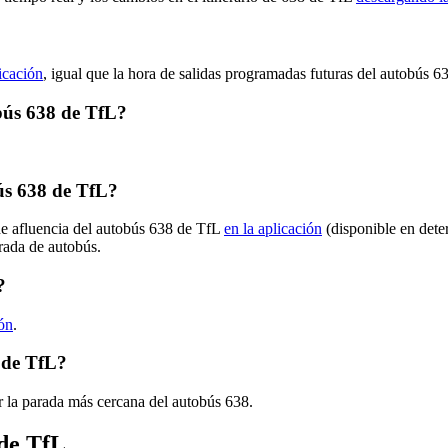
licación
, igual que la hora de salidas programadas futuras del autobús 6
obús 638 de TfL?
ús 638 de TfL?
de afluencia del autobús 638 de TfL
en la aplicación
(disponible en dete
arada de autobús.
?
ión
.
 de TfL?
r la parada más cercana del autobús 638.
 de TfL