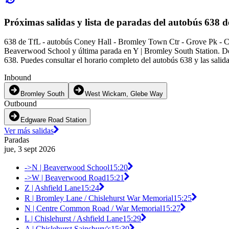
Próximas salidas y lista de paradas del autobús 638 
638 de TfL - autobús Coney Hall - Bromley Town Ctr - Grove Pk - Ch
Beaverwood School y última parada en Y | Bromley South Station. Des
638. Puedes consultar el horario completo del autobús 638 y las salid
Inbound
Bromley South
West Wickam, Glebe Way
Outbound
Edgware Road Station
Ver más salidas
Paradas
jue, 3 sept 2026
->N | Beaverwood School
15:20
->W | Beaverwood Road
15:21
Z | Ashfield Lane
15:24
R | Bromley Lane / Chislehurst War Memorial
15:25
N | Centre Common Road / War Memorial
15:27
L | Chislehurst / Ashfield Lane
15:29
A | Chislehurst Sainsbury's
15:30