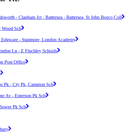
worth - Clapham Jct - Battersea - Battersea, St John Bosco Coll
ey Wood Sch
- Edgware - Stanmore, London Academy
Hendon Ln - E Finchley Schools
n Post Office
m
on Pk - Cty Pk, Campion Sch
one Av - Emerson Pk Sch
 Bower Pk Sch
sbury