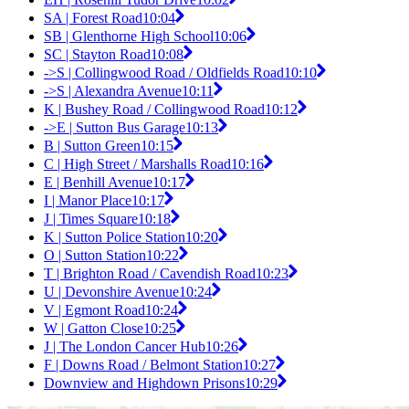
SA | Forest Road
10:04
SB | Glenthorne High School
10:06
SC | Stayton Road
10:08
->S | Collingwood Road / Oldfields Road
10:10
->S | Alexandra Avenue
10:11
K | Bushey Road / Collingwood Road
10:12
->E | Sutton Bus Garage
10:13
B | Sutton Green
10:15
C | High Street / Marshalls Road
10:16
E | Benhill Avenue
10:17
I | Manor Place
10:17
J | Times Square
10:18
K | Sutton Police Station
10:20
O | Sutton Station
10:22
T | Brighton Road / Cavendish Road
10:23
U | Devonshire Avenue
10:24
V | Egmont Road
10:24
W | Gatton Close
10:25
J | The London Cancer Hub
10:26
F | Downs Road / Belmont Station
10:27
Downview and Highdown Prisons
10:29