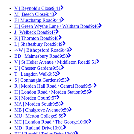
V | Reynold's Close
9:41
M | Beech Close
9:43
F | Muschamp Road
9:44
H | Green Wrythe Lane / Waltham Road
9:46
J | Welbeck Road
9:47
K | Thornton Road
9:48
L | Shaftesbury Road
9:49
->W | Bishopsford Road
9:49
BD | Malmesbury Road
9:50
V | St Helier Avenue / Middleton Road
9:51
U | Chester Gardens
9:51
T | Langdon Walk
9:52
S | Connaught Gardens
9:53
R | Morden Hall Road / Central Road
9:54
H | London Road / Morden Station
9:56
K | Morden Court
9:57
MA | Morden South
9:58
MB | Chalgrove Avenue
9:59
MU | Merton College
9:59
MC | London Road / The George
10:00
MD | Rutland Drive
10:01
EH | Rosehill Tudor Drive
10:02