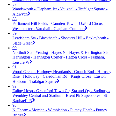
87
Wandsworth - Clapham Jct - Vauxhall - Trafalgar Square -
Aldwych
88
Parliament Hill Fields - Camden Town - Oxford Circus -
Westminster - Vauxhall - Clapham Common
89
Lewisham Sta - Blackheath - Shooters Hill - Bexleyheath -
Slade Green
90
Northolt Sta - Yeadng - Hayes N - Hayes & Harlington Sta -
Harlington - Harlngton Corner - Hatton Cross - Feltham,
Leisure W
91
Wood Green - Haringey Heartlands - Crouch End - Hornsey
Rise - Holloway - Caledonian Rd - Kings Cross - Euston -
Holborn - Trafalgar Square
92
Ealing Hosp - Greenford Town Ctr, Sta and Qy - Sudbury -
Wembley Central and Stadium - Brent Pk Superstores - St
Raphael's N
93
N Cheam - Morden - Wimbledon - Putney Heath - Putney
Bridge