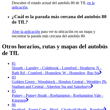
Descubre el estado actual del autobús 80 de TfL
en la
aplicación
.
¿Cuál es la parada más cercana del autobús 80
de TfL?
Abre la aplicación
para ver tu ubicación en un mapa y
encontrar la parada más cercana del autobús 80.
Otros horarios, rutas y mapas del autobús
de TfL
81
Slough - Langley - Colnbrook - Longford - Heathrow N -
Bath Rd - Cranford - Hounslow W - Hounslow, Bus Sta
83
Golders Green - Woodstock - Hendon Central - Wembley Pk,
Stadium and Central - Alperton Sta and Sainsburys
85
Putney - Putney Heath - Roehampton - Roehampton Vale -
Kingston
86
Stratford - Forest Gate - Ilford - Chadwell Heath - Romford