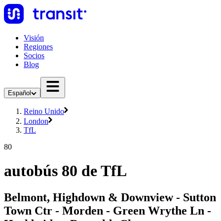
Visión
Regiones
Socios
Blog
Español
Reino Unido
London
TfL
80
autobús 80 de TfL
Belmont, Highdown & Downview - Sutton
Town Ctr - Morden - Green Wrythe Ln -