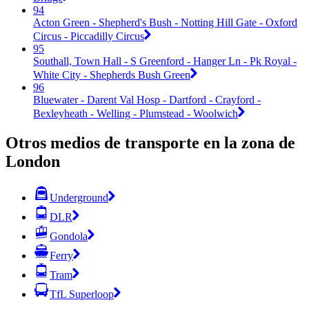
94
Acton Green - Shepherd's Bush - Notting Hill Gate - Oxford
Circus - Piccadilly Circus
95
Southall, Town Hall - S Greenford - Hanger Ln - Pk Royal -
White City - Shepherds Bush Green
96
Bluewater - Darent Val Hosp - Dartford - Crayford -
Bexleyheath - Welling - Plumstead - Woolwich
Otros medios de transporte en la zona de
London
Underground
DLR
Gondola
Ferry
Tram
TfL Superloop