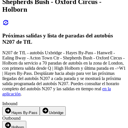
Shepherds Bush - Oxford Circus -
Holborn
Próximas salidas y lista de paradas del autobús
N207 de TfL
N207 de TfL - autobús Uxbridge - Hayes By-Pass - Hanwell -
Ealing Bway - Acton Town Ctr - Shepherds Bush - Oxford Circus -
Holborn da servicio a 70 paradas de autobús en la zona de London,
con primera salida desde Q | High Holborn y última parada en ->W1
| Hayes By-Pass. Desplázate hacia abajo para ver las próximas
llegadas del autobús N207 a cada parada y se mostrará la próxima
salida programada del autobús N207. Puedes consultar el horario
completo del autobús N207 y las salidas en tiempo real
en la
aplicación
.
Inbound
Hayes By-Pass
Uxbridge
Outbound
Holborn