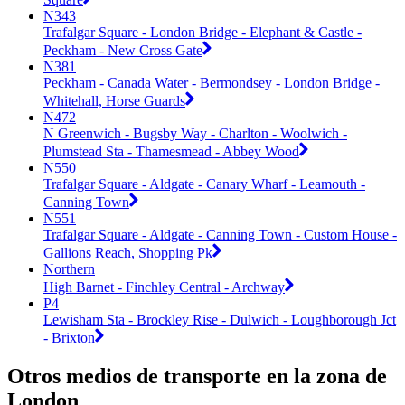
N343
Trafalgar Square - London Bridge - Elephant & Castle -
Peckham - New Cross Gate
N381
Peckham - Canada Water - Bermondsey - London Bridge -
Whitehall, Horse Guards
N472
N Greenwich - Bugsby Way - Charlton - Woolwich -
Plumstead Sta - Thamesmead - Abbey Wood
N550
Trafalgar Square - Aldgate - Canary Wharf - Leamouth -
Canning Town
N551
Trafalgar Square - Aldgate - Canning Town - Custom House -
Gallions Reach, Shopping Pk
Northern
High Barnet - Finchley Central - Archway
P4
Lewisham Sta - Brockley Rise - Dulwich - Loughborough Jct
- Brixton
Otros medios de transporte en la zona de
London