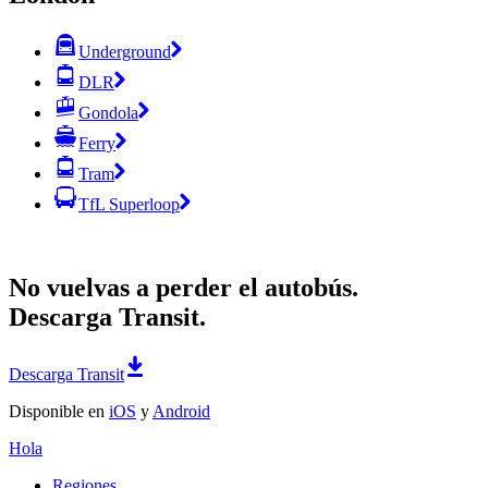
Underground
DLR
Gondola
Ferry
Tram
TfL Superloop
No vuelvas a perder el autobús.
Descarga Transit.
Descarga Transit
Disponible en
iOS
y
Android
Hola
Regiones