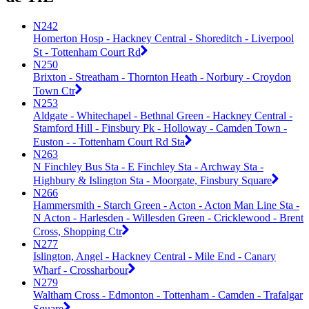
N242
Homerton Hosp - Hackney Central - Shoreditch - Liverpool
St - Tottenham Court Rd
N250
Brixton - Streatham - Thornton Heath - Norbury - Croydon
Town Ctr
N253
Aldgate - Whitechapel - Bethnal Green - Hackney Central -
Stamford Hill - Finsbury Pk - Holloway - Camden Town -
Euston - - Tottenham Court Rd Sta
N263
N Finchley Bus Sta - E Finchley Sta - Archway Sta -
Highbury & Islington Sta - Moorgate, Finsbury Square
N266
Hammersmith - Starch Green - Acton - Acton Man Line Sta -
N Acton - Harlesden - Willesden Green - Cricklewood - Brent
Cross, Shopping Ctr
N277
Islington, Angel - Hackney Central - Mile End - Canary
Wharf - Crossharbour
N279
Waltham Cross - Edmonton - Tottenham - Camden - Trafalgar
Square