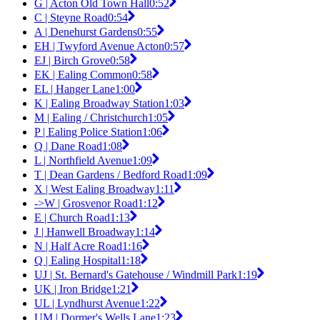
G | Acton Old Town Hall
0:52
C | Steyne Road
0:54
A | Denehurst Gardens
0:55
EH | Twyford Avenue Acton
0:57
EJ | Birch Grove
0:58
EK | Ealing Common
0:58
EL | Hanger Lane
1:00
K | Ealing Broadway Station
1:03
M | Ealing / Christchurch
1:05
P | Ealing Police Station
1:06
Q | Dane Road
1:08
L | Northfield Avenue
1:09
T | Dean Gardens / Bedford Road
1:09
X | West Ealing Broadway
1:11
->W | Grosvenor Road
1:12
E | Church Road
1:13
J | Hanwell Broadway
1:14
N | Half Acre Road
1:16
Q | Ealing Hospital
1:18
UJ | St. Bernard's Gatehouse / Windmill Park
1:19
UK | Iron Bridge
1:21
UL | Lyndhurst Avenue
1:22
UM | Dormer's Wells Lane
1:23