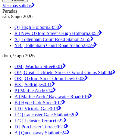
Ver más salidas
Paradas
sáb, 8 ago 2026
Q | High Holborn
23:50
R | New Oxford Street / High Holborn
23:52
X | Tottenham Court Road Station
23:55
YB | Tottenham Court Road Station
23:59
dom, 9 ago 2026
OM | Wardour Street
0:01
OP | Great Titchfield Street / Oxford Circus Sta
0:04
OR | Oxford Street / John Lewis
0:08
BX | Selfridges
0:11
P | Marble Arch
0:14
A | Marble Arch / Bayswater Road
0:16
B | Hyde Park Street
0:17
LD | Victoria Gate
0:19
LC | Lancaster Gate Station
0:20
LG | Leinster Terrace
0:22
D | Porchester Terrace
0:23
A | Queensway Station
0:24