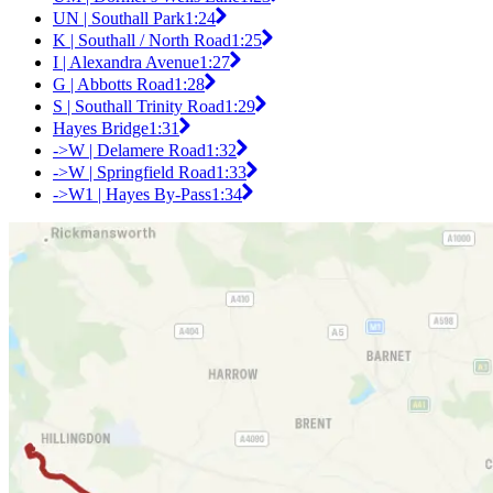
UN | Southall Park
1:24
K | Southall / North Road
1:25
I | Alexandra Avenue
1:27
G | Abbotts Road
1:28
S | Southall Trinity Road
1:29
Hayes Bridge
1:31
->W | Delamere Road
1:32
->W | Springfield Road
1:33
->W1 | Hayes By-Pass
1:34