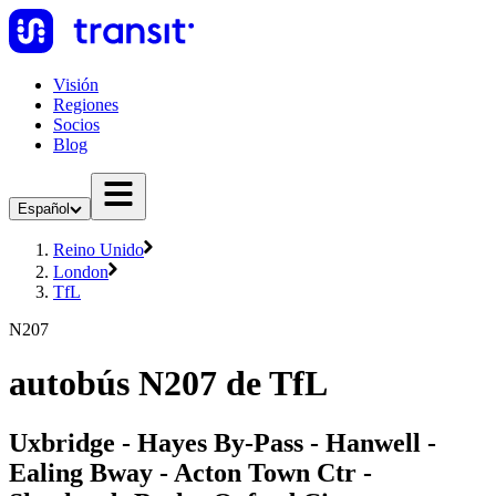
Visión
Regiones
Socios
Blog
Español
Reino Unido
London
TfL
N207
autobús N207 de TfL
Uxbridge - Hayes By-Pass - Hanwell -
Ealing Bway - Acton Town Ctr -