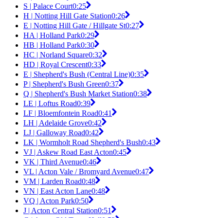
S | Palace Court
0:25
H | Notting Hill Gate Station
0:26
E | Notting Hill Gate / Hillgate St
0:27
HA | Holland Park
0:29
HB | Holland Park
0:30
HC | Norland Square
0:32
HD | Royal Crescent
0:33
E | Shepherd's Bush (Central Line)
0:35
P | Shepherd's Bush Green
0:37
Q | Shepherd's Bush Market Station
0:38
LE | Loftus Road
0:39
LF | Bloemfontein Road
0:41
LH | Adelaide Grove
0:42
LJ | Galloway Road
0:42
LK | Wormholt Road Shepherd's Bush
0:43
VJ | Askew Road East Acton
0:45
VK | Third Avenue
0:46
VL | Acton Vale / Bromyard Avenue
0:47
VM | Larden Road
0:48
VN | East Acton Lane
0:48
VQ | Acton Park
0:50
J | Acton Central Station
0:51