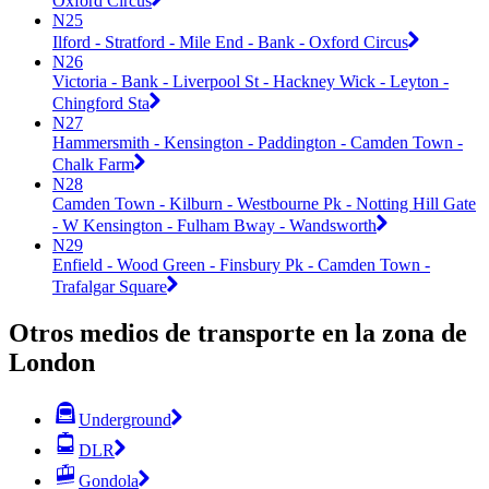
Oxford Circus
N25
Ilford - Stratford - Mile End - Bank - Oxford Circus
N26
Victoria - Bank - Liverpool St - Hackney Wick - Leyton -
Chingford Sta
N27
Hammersmith - Kensington - Paddington - Camden Town -
Chalk Farm
N28
Camden Town - Kilburn - Westbourne Pk - Notting Hill Gate
- W Kensington - Fulham Bway - Wandsworth
N29
Enfield - Wood Green - Finsbury Pk - Camden Town -
Trafalgar Square
Otros medios de transporte en la zona de
London
Underground
DLR
Gondola