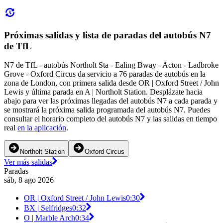
Próximas salidas y lista de paradas del autobús N7
de TfL
N7 de TfL - autobús Northolt Sta - Ealing Bway - Acton - Ladbroke
Grove - Oxford Circus da servicio a 76 paradas de autobús en la
zona de London, con primera salida desde OR | Oxford Street / John
Lewis y última parada en A | Northolt Station. Desplázate hacia
abajo para ver las próximas llegadas del autobús N7 a cada parada y
se mostrará la próxima salida programada del autobús N7. Puedes
consultar el horario completo del autobús N7 y las salidas en tiempo
real
en la aplicación
.
Northolt Station
Oxford Circus
Ver más salidas
Paradas
sáb, 8 ago 2026
OR | Oxford Street / John Lewis
0:30
BX | Selfridges
0:32
O | Marble Arch
0:34