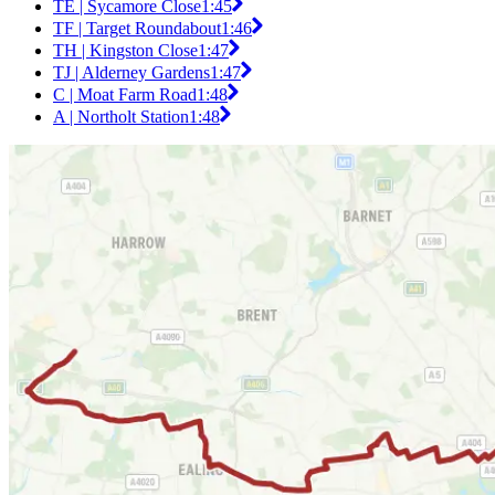
TE | Sycamore Close
1:45
TF | Target Roundabout
1:46
TH | Kingston Close
1:47
TJ | Alderney Gardens
1:47
C | Moat Farm Road
1:48
A | Northolt Station
1:48