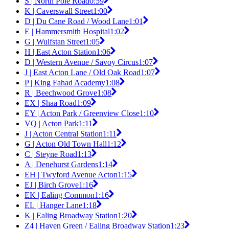
S | North Pole Road
0:59
K | Caverswall Street
1:00
D | Du Cane Road / Wood Lane
1:01
E | Hammersmith Hospital
1:02
G | Wulfstan Street
1:05
H | East Acton Station
1:06
D | Western Avenue / Savoy Circus
1:07
J | East Acton Lane / Old Oak Road
1:07
P | King Fahad Academy
1:08
R | Beechwood Grove
1:08
EX | Shaa Road
1:09
EY | Acton Park / Greenview Close
1:10
VQ | Acton Park
1:11
J | Acton Central Station
1:11
G | Acton Old Town Hall
1:12
C | Steyne Road
1:13
A | Denehurst Gardens
1:14
EH | Twyford Avenue Acton
1:15
EJ | Birch Grove
1:16
EK | Ealing Common
1:16
EL | Hanger Lane
1:18
K | Ealing Broadway Station
1:20
Z4 | Haven Green / Ealing Broadway Station
1:23