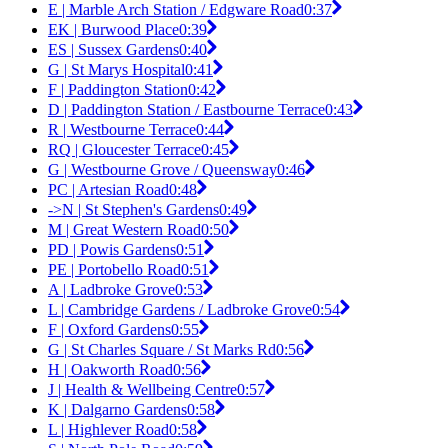
E | Marble Arch Station / Edgware Road
0:37
EK | Burwood Place
0:39
ES | Sussex Gardens
0:40
G | St Marys Hospital
0:41
F | Paddington Station
0:42
D | Paddington Station / Eastbourne Terrace
0:43
R | Westbourne Terrace
0:44
RQ | Gloucester Terrace
0:45
G | Westbourne Grove / Queensway
0:46
PC | Artesian Road
0:48
->N | St Stephen's Gardens
0:49
M | Great Western Road
0:50
PD | Powis Gardens
0:51
PE | Portobello Road
0:51
A | Ladbroke Grove
0:53
L | Cambridge Gardens / Ladbroke Grove
0:54
F | Oxford Gardens
0:55
G | St Charles Square / St Marks Rd
0:56
H | Oakworth Road
0:56
J | Health & Wellbeing Centre
0:57
K | Dalgarno Gardens
0:58
L | Highlever Road
0:58