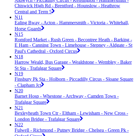
Aldwych - Piccadilly Circus - Kensington - Hammersmith -
Chiswick High Rd - Brentford - Hounslow - Heathrow
Central and Term 5
N11
Ealing Bway - Acton - Hammersmith - Victoria - Whitehall,
Horse Guards
N15
Romford Market - Rush Green - Becontree Heath - Barking -
E Ham - Canning Town - Limehouse - Stepney - Aldgate - St
Paul's Cathedral - Oxford Circus
N18
Harrow Weald, Bus Garage - Wealdstone - Wembley - Baker
St Sta - Trafalgar Square
N19
Finsbury Pk Sta - Holborn - Piccadilly Circus - Sloane Square
- Clapham Jct
N20
Barnet Hosp - Whestone - Archway - Camden Town -
Trafalgar Square
N21
Bexleyheath Town Ctr - Eltham - Lewisham - New Cross -
London Bridge - Trafalgar Square
N22
Fulwell - Richmond - Putney Bridge - Chelsea - Green Pk -