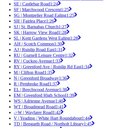
SE | Castlebar Road
1:24
SF | Marchwood Crescent
1:25
SG | Montpelier Road Ealing
1:25
SH | Fairlea Place
1:26
SJ | St. Barnabas Church
1:27
SK | Harrow View Road
1:28
SL | Kent Gardens West Ealing
1:28
AH | Scotch Common
1:30
AJ | Ruislip Road East
1:31
RU | Gurnell Leisure Centre
1:32
RV | Cuckoo Avenue
1:33
RY | Greenford Ave / Ruislip Rd East
1:34
M | Clifton Road
1:35
N | Greenford Broadway
1:36
R | Pembroke Road
1:37
EL | Beechwood Avenue
1:38
EM | Greenford High School
1:39
WS | Adrienne Avenue
1:40
WT | Broadmead Road
1:41
->W | Wayfarer Road
1:42
V | Yeading / White Hart Roundabout
1:44
TD | Bengarth Road / Northolt Library
1:45