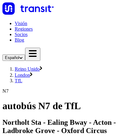
Visión
Regiones
Socios
Blog
Español
Reino Unido
London
TfL
N7
autobús N7 de TfL
Northolt Sta - Ealing Bway - Acton -
Ladbroke Grove - Oxford Circus