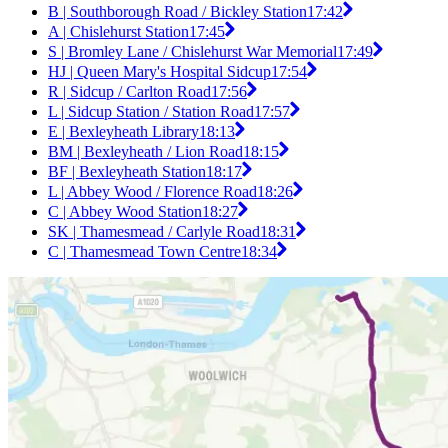
B | Southborough Road / Bickley Station
17:42
A | Chislehurst Station
17:45
S | Bromley Lane / Chislehurst War Memorial
17:49
HJ | Queen Mary's Hospital Sidcup
17:54
R | Sidcup / Carlton Road
17:56
L | Sidcup Station / Station Road
17:57
E | Bexleyheath Library
18:13
BM | Bexleyheath / Lion Road
18:15
BF | Bexleyheath Station
18:17
L | Abbey Wood / Florence Road
18:26
C | Abbey Wood Station
18:27
SK | Thamesmead / Carlyle Road
18:31
C | Thamesmead Town Centre
18:34