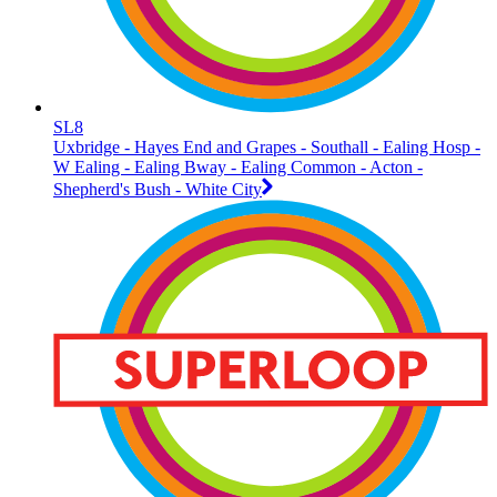
SL8
Uxbridge - Hayes End and Grapes - Southall - Ealing Hosp -
W Ealing - Ealing Bway - Ealing Common - Acton -
Shepherd's Bush - White City