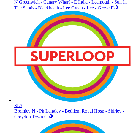
N Greenwich / Canary Wharf - E India - Leamouth - Sun In
The Sands - Blackheath - Lee Green - Lee - Grove Pk
SL5
Bromley N - Pk Langley - Bethlem Royal Hosp - Shirley -
Croydon Town Ctr