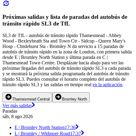
Próximas salidas y lista de paradas del autobús de
tránsito rápido SL3 de TfL
SL3 de TfL - autobús de tránsito rápido Thamesmead - Abbey
Wood - Bexleyheath Sta and Town Ctr - Sidcup - Queen Mary's
Hosp - Chislehurst Sta - Bromley N da servicio a 15 paradas de
autobús de tránsito rápido en la zona de London, con primera salida
desde E | Bromley North Station y última parada en C |
Thamesmead Town Centre. Desplázate hacia abajo para ver las
próximas llegadas del autobús de tránsito rápido SL3 a cada parada
y se mostrará la próxima salida programada del autobús de tránsito
rápido SL3. Puedes consultar el horario completo del autobús de
tránsito rápido SL3 y las salidas en tiempo real
en la aplicación
.
Thamesmead Central
Bromley North
Ver más salidas
Paradas
sáb, 8 ago 2026
E | Bromley North Station
17:36
L | Bromley / Widmore Road
17:37