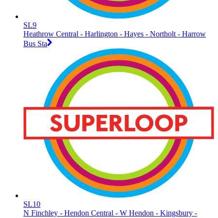
SL9
Heathrow Central - Harlington - Hayes - Northolt - Harrow
Bus Sta
SL10
N Finchley - Hendon Central - W Hendon - Kingsbury -