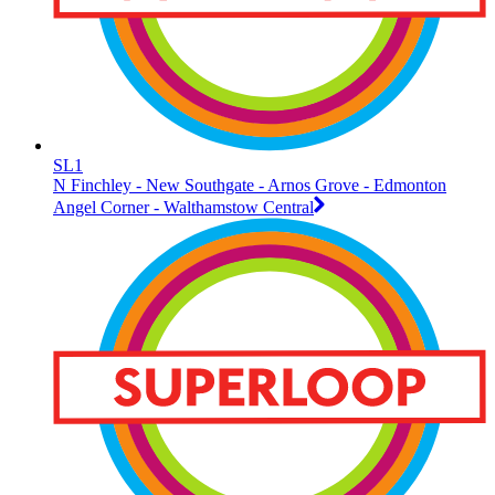
SL1
N Finchley - New Southgate - Arnos Grove - Edmonton
Angel Corner - Walthamstow Central