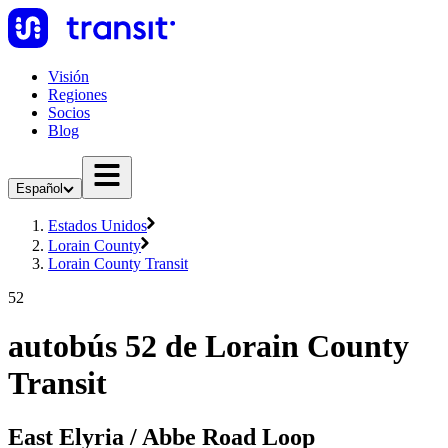
Visión
Regiones
Socios
Blog
Español
Estados Unidos
Lorain County
Lorain County Transit
52
autobús 52 de Lorain County
Transit
East Elyria / Abbe Road Loop