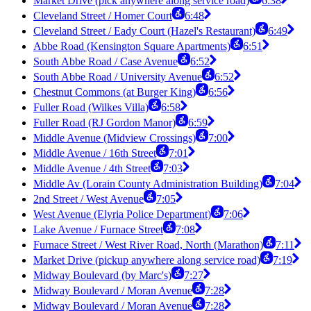
Market Drive (pick anywhere along service road)
6:38
Cleveland Street / Homer Court
6:48
Cleveland Street / Eady Court (Hazel's Restaurant)
6:49
Abbe Road (Kensington Square Apartments)
6:51
South Abbe Road / Case Avenue
6:52
South Abbe Road / University Avenue
6:52
Chestnut Commons (at Burger King)
6:56
Fuller Road (Wilkes Villa)
6:58
Fuller Road (RJ Gordon Manor)
6:59
Middle Avenue (Midview Crossings)
7:00
Middle Avenue / 16th Street
7:01
Middle Avenue / 4th Street
7:03
Middle Av (Lorain County Administration Building)
7:04
2nd Street / West Avenue
7:05
West Avenue (Elyria Police Department)
7:06
Lake Avenue / Furnace Street
7:08
Furnace Street / West River Road, North (Marathon)
7:11
Market Drive (pickup anywhere along service road)
7:19
Midway Boulevard (by Marc's)
7:27
Midway Boulevard / Moran Avenue
7:28
Midway Boulevard / Moran Avenue
7:28