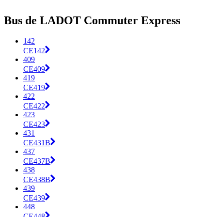
Bus de LADOT Commuter Express
142
CE142
409
CE409
419
CE419
422
CE422
423
CE423
431
CE431B
437
CE437B
438
CE438B
439
CE439
448
CE448