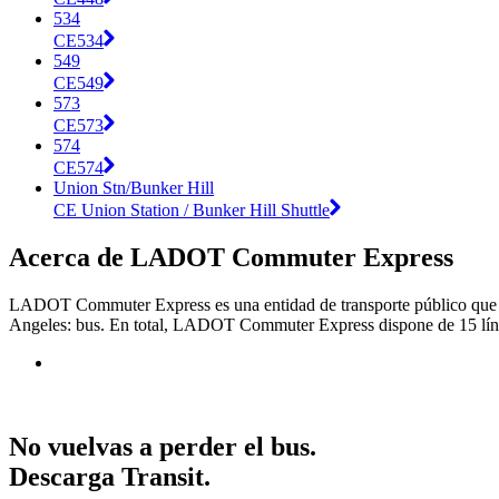
534
CE534
549
CE549
573
CE573
574
CE574
Union Stn/Bunker Hill
CE Union Station / Bunker Hill Shuttle
Acerca de LADOT Commuter Express
LADOT Commuter Express es una entidad de transporte público que pr
Angeles: bus. En total, LADOT Commuter Express dispone de 15 línea
No vuelvas a perder el bus.
Descarga Transit.