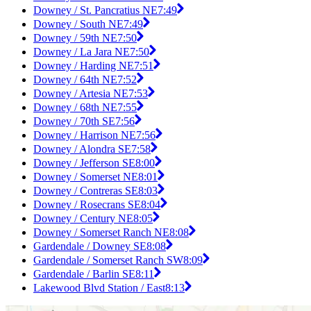
Downey / St. Pancratius NE
7:49
Downey / South NE
7:49
Downey / 59th NE
7:50
Downey / La Jara NE
7:50
Downey / Harding NE
7:51
Downey / 64th NE
7:52
Downey / Artesia NE
7:53
Downey / 68th NE
7:55
Downey / 70th SE
7:56
Downey / Harrison NE
7:56
Downey / Alondra SE
7:58
Downey / Jefferson SE
8:00
Downey / Somerset NE
8:01
Downey / Contreras SE
8:03
Downey / Rosecrans SE
8:04
Downey / Century NE
8:05
Downey / Somerset Ranch NE
8:08
Gardendale / Downey SE
8:08
Gardendale / Somerset Ranch SW
8:09
Gardendale / Barlin SE
8:11
Lakewood Blvd Station / East
8:13