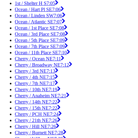
1st / Shelter H S
7:05
Ocean / Hart Pl SE
7:06
Ocean / Linden SW
7:06
Ocean / Atlantic SE
7:07
Ocean / 1st Place SE
7:08
Ocean / 3rd Place SE
7:08
Ocean / 5th Place SE
7:09
Ocean / 7th Place SE
7:09
Ocean / 11th Place SE
7:10
Cherry / Ocean NE
7:11
Cherry / Broadway NE
7:12
Cherry / 3rd NE
7:13
Cherry / 4th NE
7:15
Cherry / 7th NE
7:17
Cherry / 10th NE
7:19
Cherry / Anaheim NE
7:21
Cherry / 14th NE
7:22
Cherry / 15th NE
7:22
Cherry / PCH NE
7:24
Cherry / 21th NE
7:26
Cherry / Hill NE
7:26
Cherry / Burnett NE
7:28