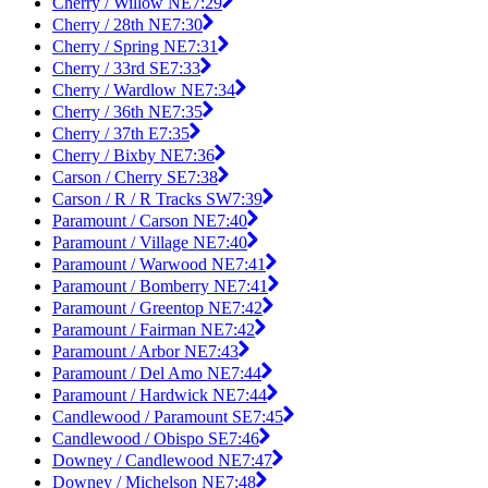
Cherry / Willow NE
7:29
Cherry / 28th NE
7:30
Cherry / Spring NE
7:31
Cherry / 33rd SE
7:33
Cherry / Wardlow NE
7:34
Cherry / 36th NE
7:35
Cherry / 37th E
7:35
Cherry / Bixby NE
7:36
Carson / Cherry SE
7:38
Carson / R / R Tracks SW
7:39
Paramount / Carson NE
7:40
Paramount / Village NE
7:40
Paramount / Warwood NE
7:41
Paramount / Bomberry NE
7:41
Paramount / Greentop NE
7:42
Paramount / Fairman NE
7:42
Paramount / Arbor NE
7:43
Paramount / Del Amo NE
7:44
Paramount / Hardwick NE
7:44
Candlewood / Paramount SE
7:45
Candlewood / Obispo SE
7:46
Downey / Candlewood NE
7:47
Downey / Michelson NE
7:48