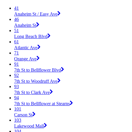
41
Anaheim St / Easy Ave
46
Anaheim St
51
Long Beach Blvd
61
Atlantic Ave
71
Orange Ave
91
7th St to Bellflower Blvd
92
7th St to Woodruff Ave
93
7th St to Clark Ave
94
7th St to Bellflower at Stearns
101
Carson St
103
Lakewood Mall
104