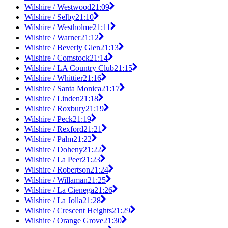
Wilshire / Westwood
21:09
Wilshire / Selby
21:10
Wilshire / Westholme
21:11
Wilshire / Warner
21:12
Wilshire / Beverly Glen
21:13
Wilshire / Comstock
21:14
Wilshire / LA Country Club
21:15
Wilshire / Whittier
21:16
Wilshire / Santa Monica
21:17
Wilshire / Linden
21:18
Wilshire / Roxbury
21:19
Wilshire / Peck
21:19
Wilshire / Rexford
21:21
Wilshire / Palm
21:22
Wilshire / Doheny
21:22
Wilshire / La Peer
21:23
Wilshire / Robertson
21:24
Wilshire / Willaman
21:25
Wilshire / La Cienega
21:26
Wilshire / La Jolla
21:28
Wilshire / Crescent Heights
21:29
Wilshire / Orange Grove
21:30