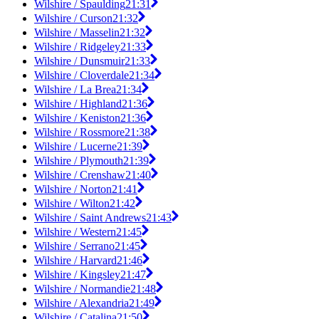
Wilshire / Spaulding
21:31
Wilshire / Curson
21:32
Wilshire / Masselin
21:32
Wilshire / Ridgeley
21:33
Wilshire / Dunsmuir
21:33
Wilshire / Cloverdale
21:34
Wilshire / La Brea
21:34
Wilshire / Highland
21:36
Wilshire / Keniston
21:36
Wilshire / Rossmore
21:38
Wilshire / Lucerne
21:39
Wilshire / Plymouth
21:39
Wilshire / Crenshaw
21:40
Wilshire / Norton
21:41
Wilshire / Wilton
21:42
Wilshire / Saint Andrews
21:43
Wilshire / Western
21:45
Wilshire / Serrano
21:45
Wilshire / Harvard
21:46
Wilshire / Kingsley
21:47
Wilshire / Normandie
21:48
Wilshire / Alexandria
21:49
Wilshire / Catalina
21:50