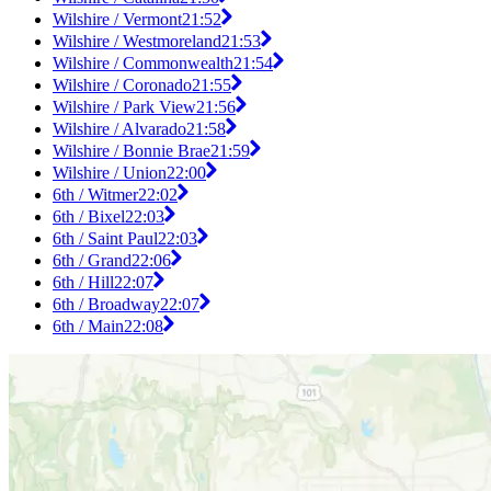
Wilshire / Vermont
21:52
Wilshire / Westmoreland
21:53
Wilshire / Commonwealth
21:54
Wilshire / Coronado
21:55
Wilshire / Park View
21:56
Wilshire / Alvarado
21:58
Wilshire / Bonnie Brae
21:59
Wilshire / Union
22:00
6th / Witmer
22:02
6th / Bixel
22:03
6th / Saint Paul
22:03
6th / Grand
22:06
6th / Hill
22:07
6th / Broadway
22:07
6th / Main
22:08