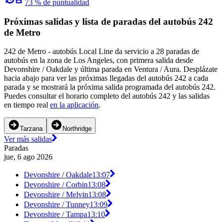
73 % de puntualidad
Próximas salidas y lista de paradas del autobús 242
de Metro
242 de Metro - autobús Local Line da servicio a 28 paradas de
autobús en la zona de Los Angeles, con primera salida desde
Devonshire / Oakdale y última parada en Ventura / Aura. Desplázate
hacia abajo para ver las próximas llegadas del autobús 242 a cada
parada y se mostrará la próxima salida programada del autobús 242.
Puedes consultar el horario completo del autobús 242 y las salidas
en tiempo real
en la aplicación
.
Tarzana
Northridge
Ver más salidas
Paradas
jue, 6 ago 2026
Devonshire / Oakdale
13:07
Devonshire / Corbin
13:08
Devonshire / Melvin
13:08
Devonshire / Tunney
13:09
Devonshire / Tampa
13:10