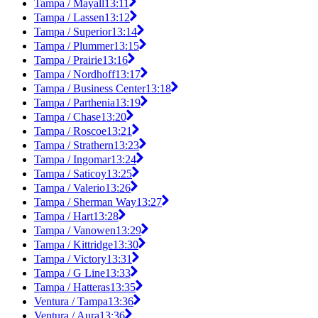
Tampa / Mayall
13:11
Tampa / Lassen
13:12
Tampa / Superior
13:14
Tampa / Plummer
13:15
Tampa / Prairie
13:16
Tampa / Nordhoff
13:17
Tampa / Business Center
13:18
Tampa / Parthenia
13:19
Tampa / Chase
13:20
Tampa / Roscoe
13:21
Tampa / Strathern
13:23
Tampa / Ingomar
13:24
Tampa / Saticoy
13:25
Tampa / Valerio
13:26
Tampa / Sherman Way
13:27
Tampa / Hart
13:28
Tampa / Vanowen
13:29
Tampa / Kittridge
13:30
Tampa / Victory
13:31
Tampa / G Line
13:33
Tampa / Hatteras
13:35
Ventura / Tampa
13:36
Ventura / Aura
13:36