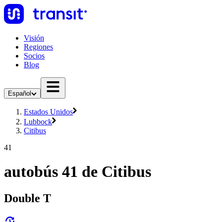
Visión
Regiones
Socios
Blog
Español
Estados Unidos
Lubbock
Citibus
41
autobús 41 de Citibus
Double T