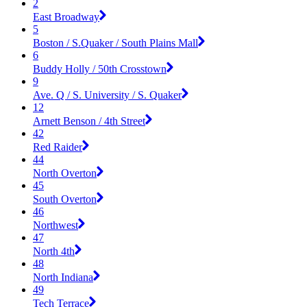
2
East Broadway
5
Boston / S.Quaker / South Plains Mall
6
Buddy Holly / 50th Crosstown
9
Ave. Q / S. University / S. Quaker
12
Arnett Benson / 4th Street
42
Red Raider
44
North Overton
45
South Overton
46
Northwest
47
North 4th
48
North Indiana
49
Tech Terrace