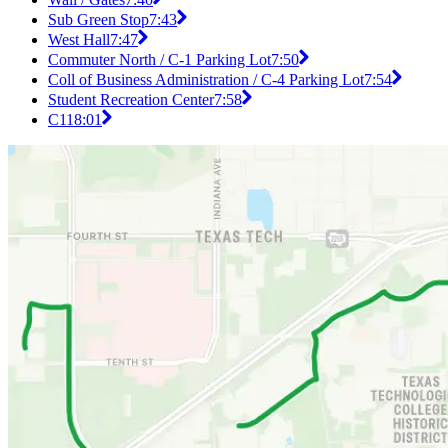
Sub Green Stop
7:43
West Hall
7:47
Commuter North / C-1 Parking Lot
7:50
Coll of Business Administration / C-4 Parking Lot
7:54
Student Recreation Center
7:58
C11
8:01