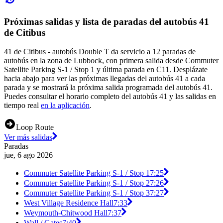
Próximas salidas y lista de paradas del autobús 41
de Citibus
41 de Citibus - autobús Double T da servicio a 12 paradas de
autobús en la zona de Lubbock, con primera salida desde Commuter
Satellite Parking S-1 / Stop 1 y última parada en C11. Desplázate
hacia abajo para ver las próximas llegadas del autobús 41 a cada
parada y se mostrará la próxima salida programada del autobús 41.
Puedes consultar el horario completo del autobús 41 y las salidas en
tiempo real
en la aplicación
.
Loop Route
Ver más salidas
Paradas
jue, 6 ago 2026
Commuter Satellite Parking S-1 / Stop 1
7:25
Commuter Satellite Parking S-1 / Stop 2
7:26
Commuter Satellite Parking S-1 / Stop 3
7:27
West Village Residence Hall
7:33
Weymouth-Chitwood Hall
7:37
Wall / Gates
7:40