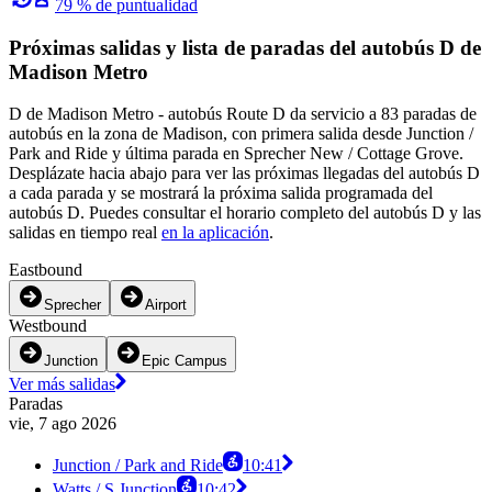
79 % de puntualidad
Próximas salidas y lista de paradas del autobús D de
Madison Metro
D de Madison Metro - autobús Route D da servicio a 83 paradas de
autobús en la zona de Madison, con primera salida desde Junction /
Park and Ride y última parada en Sprecher New / Cottage Grove.
Desplázate hacia abajo para ver las próximas llegadas del autobús D
a cada parada y se mostrará la próxima salida programada del
autobús D. Puedes consultar el horario completo del autobús D y las
salidas en tiempo real
en la aplicación
.
Eastbound
Sprecher
Airport
Westbound
Junction
Epic Campus
Ver más salidas
Paradas
vie, 7 ago 2026
Junction / Park and Ride
10:41
Watts / S Junction
10:42