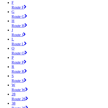
F
Route F
G
Route G
H
Route H
J
Route J
L
Route L
O
Route O
P
Route P
R
Route R
S
Route S
W
Route W
28
Route 28
38