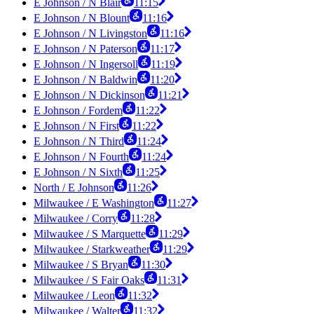
E Johnson / N Blair
11:15
E Johnson / N Blount
11:16
E Johnson / N Livingston
11:16
E Johnson / N Paterson
11:17
E Johnson / N Ingersoll
11:19
E Johnson / N Baldwin
11:20
E Johnson / N Dickinson
11:21
E Johnson / Fordem
11:22
E Johnson / N First
11:22
E Johnson / N Third
11:24
E Johnson / N Fourth
11:24
E Johnson / N Sixth
11:25
North / E Johnson
11:26
Milwaukee / E Washington
11:27
Milwaukee / Corry
11:28
Milwaukee / S Marquette
11:29
Milwaukee / Starkweather
11:29
Milwaukee / S Bryan
11:30
Milwaukee / S Fair Oaks
11:31
Milwaukee / Leon
11:32
Milwaukee / Walter
11:32