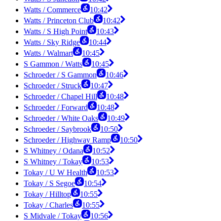
Watts / Commerce
10:42
Watts / Princeton Club
10:42
Watts / S High Point
10:43
Watts / Sky Ridge
10:44
Watts / Walmart
10:45
S Gammon / Watts
10:45
Schroeder / S Gammon
10:46
Schroeder / Struck
10:47
Schroeder / Chapel Hill
10:48
Schroeder / Forward
10:48
Schroeder / White Oaks
10:49
Schroeder / Saybrook
10:50
Schroeder / Highway Ramp
10:50
S Whitney / Odana
10:52
S Whitney / Tokay
10:53
Tokay / U W Health
10:53
Tokay / S Segoe
10:54
Tokay / Hilltop
10:55
Tokay / Charles
10:55
S Midvale / Tokay
10:56