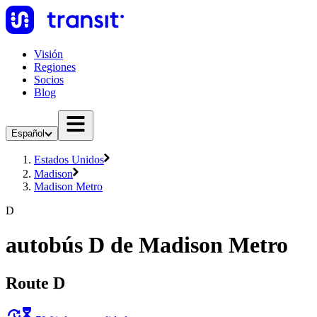
Visión
Regiones
Socios
Blog
Español
Estados Unidos
Madison
Madison Metro
D
autobús D de Madison Metro
Route D