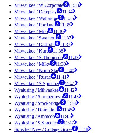
Milwaukee / W Corporate
11:33
Milwaukee / Dempsey
11:34
Milwaukee / Walbridge
11:35
Milwaukee / Portland
11:35
Milwaukee / Milo
11:36
Milwaukee / Swanton
11:37
Milwaukee / Daffodil
11:37
Milwaukee / Kurt
11:38
Milwaukee / S Thompson
11:38
Milwaukee / Milky
11:39
Milwaukee / North Star
11:40
Milwaukee / Rustic
11:41
Milwaukee / S Sprecher
11:41
Wyalusing / Milwaukee
11:42
Wyalusing / Summertown
11:43
Wyalusing / Stockbridge
11:44
Wyalusing / Dominion
11:45
Wyalusing / Amnicon
11:45
Wyalusing / S Sprecher
11:47
Sprecher New / Cottage Grove
11:48