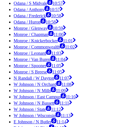
Odana / S Midvale
10:57
Odana / Anthony
10:57
Odana / Frederick
10:58
Odana / Huron
10:58
Monroe / Glenway
10:59
Monroe / Chapman
11:00
Monroe / Knickerbocker
11:01
Monroe / Commonwealth
11:02
Monroe / Leonard
11:03
Monroe / Van Buren
11:04
Monroe / Spooner
11:05
Monroe / S Breese
11:05
N Randall / W Dayton
11:07
W Johnson / N Orchard
11:08
W Johnson / N Mills
11:09
W Johnson / East Campus
11:10
W Johnson / N Bassett
11:11
W Johnson / State
11:12
W Johnson / Wisconsin
11:13
E Johnson / N Butler
11:14