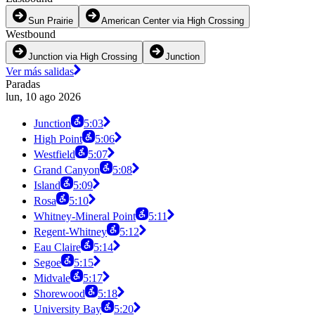
Sun Prairie
American Center via High Crossing
Westbound
Junction via High Crossing
Junction
Ver más salidas
Paradas
lun, 10 ago 2026
Junction
5:03
High Point
5:06
Westfield
5:07
Grand Canyon
5:08
Island
5:09
Rosa
5:10
Whitney-Mineral Point
5:11
Regent-Whitney
5:12
Eau Claire
5:14
Segoe
5:15
Midvale
5:17
Shorewood
5:18
University Bay
5:20