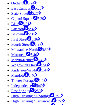
Orchard
5:24
East Campus
5:25
State Street
5:27
Capitol Square
5:29
Blair
5:31
Paterson
5:32
Baldwin
5:34
First Street
5:36
Fourth Street
5:37
Milwaukee-North
5:39
Marquette
5:40
Melvin-Rethke
5:42
Wright-Fair Oaks
5:43
Anderson-Wright
5:44
Mendota
5:46
Thierer-Portage
5:48
Independence
5:49
East Springs
5:50
High Crossing / E Springs
5:51
High Crossing / Crossroads
5:52