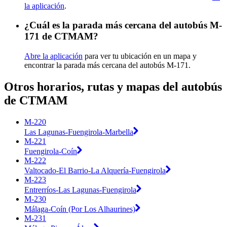
la aplicación
.
¿Cuál es la parada más cercana del autobús M-
171 de CTMAM?
Abre la aplicación
para ver tu ubicación en un mapa y
encontrar la parada más cercana del autobús M-171.
Otros horarios, rutas y mapas del autobús
de CTMAM
M-220
Las Lagunas-Fuengirola-Marbella
M-221
Fuengirola-Coín
M-222
Valtocado-El Barrio-La Alquería-Fuengirola
M-223
Entrerríos-Las Lagunas-Fuengirola
M-230
Málaga-Coín (Por Los Alhaurines)
M-231