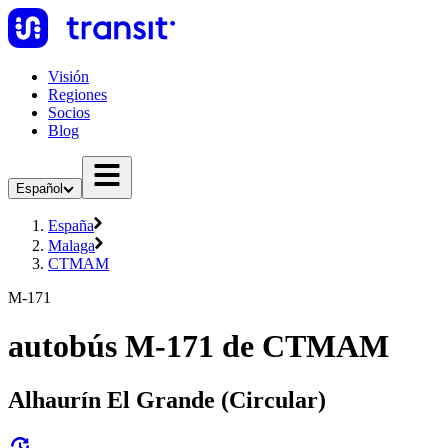
Visión
Regiones
Socios
Blog
Español
España
Malaga
CTMAM
M-171
autobús M-171 de CTMAM
Alhaurín El Grande (Circular)