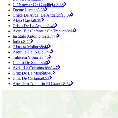
C / Nueva / C / Candilejas
8:38
Fuente Lucena
8:38
Cruce De Avda. De Andalucía
8:39
Alejo García
8:39
Cristo De La Agonía
8:43
Avda. Blas Infante / C / Trabuco
8:44
Instituto Antonio Gala
8:44
Índico
8:44
Glorieta Molinos
8:44
Arquilla Del Agua
8:46
Talavera Y Sarriá
8:46
Centro De Salud
8:46
Avda. La Constitución
8:47
Cruz De La Misión
8:48
Ctra. De Cártama
8:53
Apeadero-Alhaurín El Grande
8:54