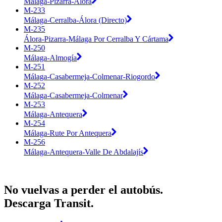
Málaga-Pizarra-Álora
M-233
Málaga-Cerralba-Álora (Directo)
M-235
Álora-Pizarra-Málaga Por Cerralba Y Cártama
M-250
Málaga-Almogía
M-251
Málaga-Casabermeja-Colmenar-Riogordo
M-252
Málaga-Casabermeja-Colmenar
M-253
Málaga-Antequera
M-254
Málaga-Rute Por Antequera
M-256
Málaga-Antequera-Valle De Abdalajís
No vuelvas a perder el autobús.
Descarga Transit.