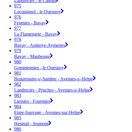
Landrecies - le Cateau
975
Locquignol - le Quesnoy
976
Feignies - Bavay
977
La Flamengrie - Bavay
978
Bavay - Aulnoye-Aymeries
979
Bavay - Maubeuge
980
Gommegnies - le Quesnoy
981
Beaurepaire-s/-Sambre - Avesnes-s/-Helpe
982
Landrecies - Prisches - Avesnes-s/-Helpe
983
Liessies - Fourmies
984
Eppe-Sauvage - Avesnes-sur-Helpe
985
Hestrud - Jeumont
986