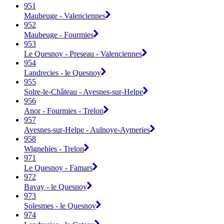
951
Maubeuge - Valenciennes
952
Maubeuge - Fourmies
953
Le Quesnoy - Preseau - Valenciennes
954
Landrecies - le Quesnoy
955
Solre-le-Château - Avesnes-sur-Helpe
956
Anor - Fourmies - Trelon
957
Avesnes-sur-Helpe - Aulnoye-Aymeries
958
Wignehies - Trelon
971
Le Quesnoy - Famars
972
Bavay - le Quesnoy
973
Solesmes - le Quesnoy
974