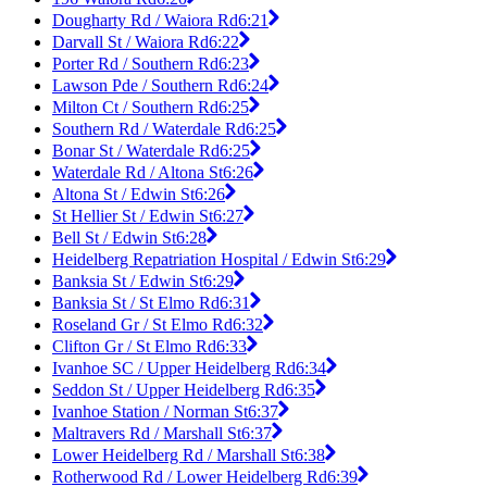
Dougharty Rd / Waiora Rd
6:21
Darvall St / Waiora Rd
6:22
Porter Rd / Southern Rd
6:23
Lawson Pde / Southern Rd
6:24
Milton Ct / Southern Rd
6:25
Southern Rd / Waterdale Rd
6:25
Bonar St / Waterdale Rd
6:25
Waterdale Rd / Altona St
6:26
Altona St / Edwin St
6:26
St Hellier St / Edwin St
6:27
Bell St / Edwin St
6:28
Heidelberg Repatriation Hospital / Edwin St
6:29
Banksia St / Edwin St
6:29
Banksia St / St Elmo Rd
6:31
Roseland Gr / St Elmo Rd
6:32
Clifton Gr / St Elmo Rd
6:33
Ivanhoe SC / Upper Heidelberg Rd
6:34
Seddon St / Upper Heidelberg Rd
6:35
Ivanhoe Station / Norman St
6:37
Maltravers Rd / Marshall St
6:37
Lower Heidelberg Rd / Marshall St
6:38
Rotherwood Rd / Lower Heidelberg Rd
6:39