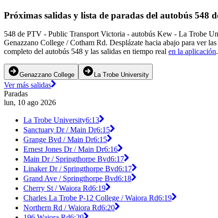
Próximas salidas y lista de paradas del autobús 548 
548 de PTV - Public Transport Victoria - autobús Kew - La Trobe Uni
Genazzano College / Cotham Rd. Desplázate hacia abajo para ver las p
completo del autobús 548 y las salidas en tiempo real
en la aplicación
.
Genazzano College
La Trobe University
Ver más salidas
Paradas
lun, 10 ago 2026
La Trobe University
6:13
Sanctuary Dr / Main Dr
6:15
Grange Bvd / Main Dr
6:15
Ernest Jones Dr / Main Dr
6:16
Main Dr / Springthorpe Bvd
6:17
Linaker Dr / Springthorpe Bvd
6:17
Grand Ave / Springthorpe Bvd
6:18
Cherry St / Waiora Rd
6:19
Charles La Trobe P-12 College / Waiora Rd
6:19
Northern Rd / Waiora Rd
6:20
196 Waiora Rd
6:20