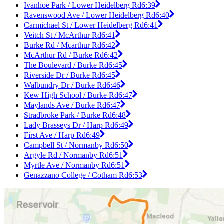
Ivanhoe Park / Lower Heidelberg Rd
6:39
Ravenswood Ave / Lower Heidelberg Rd
6:40
Carmichael St / Lower Heidelberg Rd
6:41
Veitch St / McArthur Rd
6:41
Burke Rd / Mcarthur Rd
6:42
McArthur Rd / Burke Rd
6:42
The Boulevard / Burke Rd
6:45
Riverside Dr / Burke Rd
6:45
Walbundry Dr / Burke Rd
6:46
Kew High School / Burke Rd
6:47
Maylands Ave / Burke Rd
6:47
Stradbroke Park / Burke Rd
6:48
Lady Brasseys Dr / Harp Rd
6:49
First Ave / Harp Rd
6:49
Campbell St / Normanby Rd
6:50
Argyle Rd / Normanby Rd
6:51
Myrtle Ave / Normanby Rd
6:51
Genazzano College / Cotham Rd
6:53