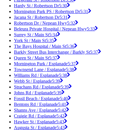
Hardy St / Robertson Dr
5:30
Mornington Park PS / Robertson Dr
5:31
Jacana St / Robertson Dr
5:31
Robertson Dr / Nepean Hwy
5:32
Beleura Private Hospital / Nepean Hwy
5:33
Surrey St / Main St
5:34
York St / Main St
5:35
The Bays Hospital / Main St
5:36
Barkly Street Bus Interchange / Barkly St
5:37
Queen St / Main St
5:37
Mornington Park / Esplanade
5:37
Townsend Lane / Esplanade
5:38
Williams Rd / Esplanade
5:38
Webb St / Esplanade
5:39
Strachans Rd / Esplanade
5:39
Johns Rd / Esplanade
5:39
Fossil Beach / Esplanade
5:40
Bentons Rd / Esplanade
5:41
Shanns Ave / Esplanade
5:42
Craigie Rd / Esplanade
5:42
Hawker St / Esplanade
5:43
Augusta St / Esplanade
5:43