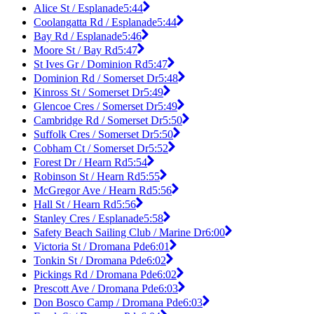
Alice St / Esplanade
5:44
Coolangatta Rd / Esplanade
5:44
Bay Rd / Esplanade
5:46
Moore St / Bay Rd
5:47
St Ives Gr / Dominion Rd
5:47
Dominion Rd / Somerset Dr
5:48
Kinross St / Somerset Dr
5:49
Glencoe Cres / Somerset Dr
5:49
Cambridge Rd / Somerset Dr
5:50
Suffolk Cres / Somerset Dr
5:50
Cobham Ct / Somerset Dr
5:52
Forest Dr / Hearn Rd
5:54
Robinson St / Hearn Rd
5:55
McGregor Ave / Hearn Rd
5:56
Hall St / Hearn Rd
5:56
Stanley Cres / Esplanade
5:58
Safety Beach Sailing Club / Marine Dr
6:00
Victoria St / Dromana Pde
6:01
Tonkin St / Dromana Pde
6:02
Pickings Rd / Dromana Pde
6:02
Prescott Ave / Dromana Pde
6:03
Don Bosco Camp / Dromana Pde
6:03