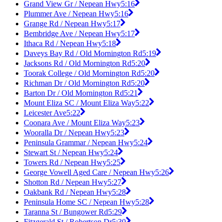
Grand View Gr / Nepean Hwy
5:16
Plummer Ave / Nepean Hwy
5:16
Grange Rd / Nepean Hwy
5:17
Bembridge Ave / Nepean Hwy
5:17
Ithaca Rd / Nepean Hwy
5:18
Daveys Bay Rd / Old Mornington Rd
5:19
Jacksons Rd / Old Mornington Rd
5:20
Toorak College / Old Mornington Rd
5:20
Richman Dr / Old Mornington Rd
5:20
Barton Dr / Old Mornington Rd
5:21
Mount Eliza SC / Mount Eliza Way
5:22
Leicester Ave
5:22
Coonara Ave / Mount Eliza Way
5:23
Wooralla Dr / Nepean Hwy
5:23
Peninsula Grammar / Nepean Hwy
5:24
Stewart St / Nepean Hwy
5:24
Towers Rd / Nepean Hwy
5:25
George Vowell Aged Care / Nepean Hwy
5:26
Shotton Rd / Nepean Hwy
5:27
Oakbank Rd / Nepean Hwy
5:28
Peninsula Home SC / Nepean Hwy
5:28
Taranna St / Bungower Rd
5:29
Fitzgerald St / Robertson Dr
5:30