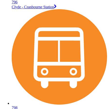
796
Clyde - Cranbourne Station
798