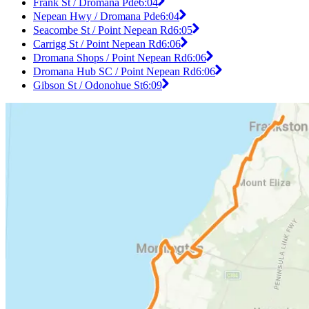
Frank St / Dromana Pde
6:04
Nepean Hwy / Dromana Pde
6:04
Seacombe St / Point Nepean Rd
6:05
Carrigg St / Point Nepean Rd
6:06
Dromana Shops / Point Nepean Rd
6:06
Dromana Hub SC / Point Nepean Rd
6:06
Gibson St / Odonohue St
6:09